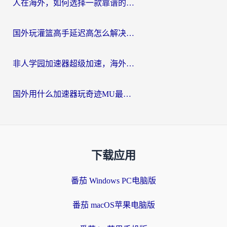
人在海外，如何选择一款靠谱的玩剑灵2加速器？
国外玩灌篮高手延迟高怎么解决？海外玩家国服游戏加速终极指南
非人学园加速器超级加速，海外玩家重返国服的通行证
国外用什么加速器玩奇迹MU最好？2026海外玩家国服游戏加速全攻略
下载应用
番茄 Windows PC电脑版
番茄 macOS苹果电脑版