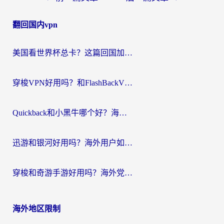
章
翻回国内vpn
导
航
美国看世界杯总卡？这篇回国加速器指南帮你无缝刷国内资源（附苹果手机VPN设置步骤）
穿梭VPN好用吗？和FlashBackVPN对比哪个回国效果更好？
Quickback和小黑牛哪个好？海外党亲测指南，选对回国加速器秒回国内
迅游和银河好用吗？海外用户如何选择回国加速器实现无缝访问国内资源
穿梭和奇游手游好用吗？海外党亲测3款回国加速器，附蜜蜂加速器七天试用攻略
海外地区限制