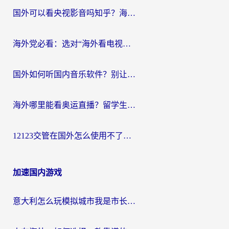
国外可以看央视影音吗知乎？海外党亲测有效的回国加速方案
海外党必看：选对“海外看电视剧软件”，再也不用愁国内剧刷不了
国外如何听国内音乐软件？别让地域限制，断了你的中文歌单
海外哪里能看奥运直播？留学生&海外华人必看的体育赛事观赛终极指南
12123交管在国外怎么使用不了？海外华人必看的无缝访问国内资源指南
加速国内游戏
意大利怎么玩模拟城市我是市长？海外党国服游戏加速终极攻略（附三国3量子特攻解决办法）