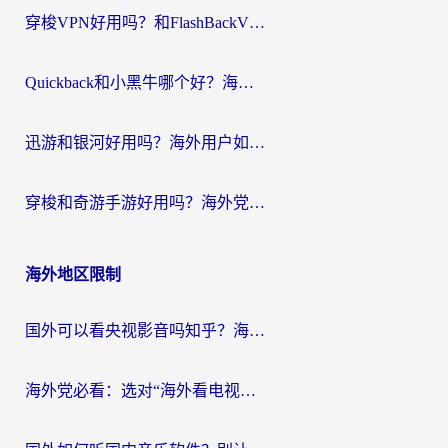
穿梭VPN好用吗？和FlashBackVPN对比哪个回国效果更好？
Quickback和小黑牛哪个好？海外党亲测指南，选对回国加速器秒回国内
迅游和银河好用吗？海外用户如何选择回国加速器实现无缝访问国内资源
穿梭和奇游手游好用吗？海外党亲测3款回国加速器，附蜜蜂加速器七天试用攻略
海外地区限制
国外可以看央视影音吗知乎？海外党亲测有效的回国加速方案
海外党必看：选对“海外看电视剧软件”，再也不用愁国内剧刷不了