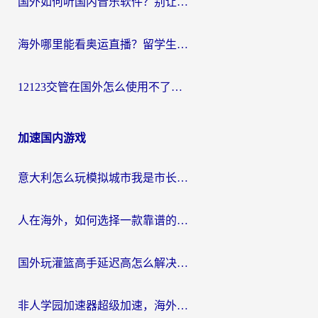
国外如何听国内音乐软件？别让地域限制，断了你的中文歌单
海外哪里能看奥运直播？留学生&海外华人必看的体育赛事观赛终极指南
12123交管在国外怎么使用不了？海外华人必看的无缝访问国内资源指南
加速国内游戏
意大利怎么玩模拟城市我是市长？海外党国服游戏加速终极攻略（附三国3量子特攻解决办法）
人在海外，如何选择一款靠谱的玩剑灵2加速器？
国外玩灌篮高手延迟高怎么解决？海外玩家国服游戏加速终极指南
非人学园加速器超级加速，海外玩家重返国服的通行证