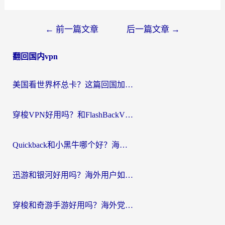
文
←
前一篇文章
后一篇文章
→
章
翻回国内vpn
导
航
美国看世界杯总卡？这篇回国加速器指南帮你无缝刷国内资源（附苹果手机VPN设置步骤）
穿梭VPN好用吗？和FlashBackVPN对比哪个回国效果更好？
Quickback和小黑牛哪个好？海外党亲测指南，选对回国加速器秒回国内
迅游和银河好用吗？海外用户如何选择回国加速器实现无缝访问国内资源
穿梭和奇游手游好用吗？海外党亲测3款回国加速器，附蜜蜂加速器七天试用攻略