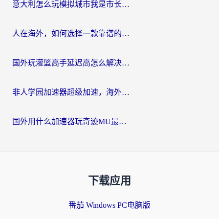
意大利怎么玩模拟城市我是市长？海外党国服游戏加速终极攻略（附三国3量子特攻解决办法）
人在海外，如何选择一款靠谱的玩剑灵2加速器？
国外玩灌篮高手延迟高怎么解决？海外玩家国服游戏加速终极指南
非人学园加速器超级加速，海外玩家重返国服的通行证
国外用什么加速器玩奇迹MU最好？2026海外玩家国服游戏加速全攻略
下载应用
番茄 Windows PC电脑版