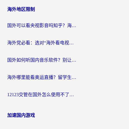
海外地区限制
国外可以看央视影音吗知乎？海外党亲测有效的回国加速方案
海外党必看：选对“海外看电视剧软件”，再也不用愁国内剧刷不了
国外如何听国内音乐软件？别让地域限制，断了你的中文歌单
海外哪里能看奥运直播？留学生&海外华人必看的体育赛事观赛终极指南
12123交管在国外怎么使用不了？海外华人必看的无缝访问国内资源指南
加速国内游戏