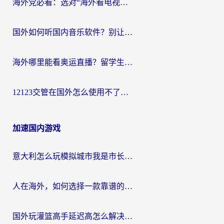
海外党必看：选对“海外看电视剧软件”，再也不用愁国内剧刷不了
国外如何听国内音乐软件？别让地域限制，断了你的中文歌单
海外哪里能看奥运直播？留学生&海外华人必看的体育赛事观赛终极指南
12123交管在国外怎么使用不了？海外华人必看的无缝访问国内资源指南
加速国内游戏
意大利怎么玩模拟城市我是市长？海外党国服游戏加速终极攻略（附三国3量子特攻解决办法）
人在海外，如何选择一款靠谱的玩剑灵2加速器？
国外玩灌篮高手延迟高怎么解决？海外玩家国服游戏加速终极指南