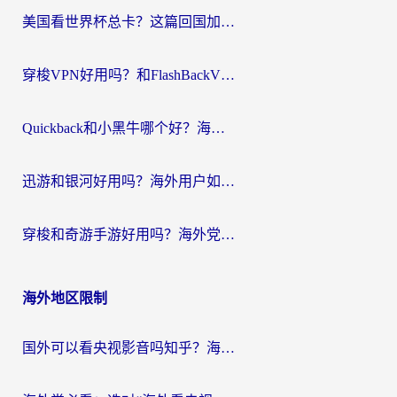
航
美国看世界杯总卡？这篇回国加速器指南帮你无缝刷国内资源（附苹果手机VPN设置步骤）
穿梭VPN好用吗？和FlashBackVPN对比哪个回国效果更好？
Quickback和小黑牛哪个好？海外党亲测指南，选对回国加速器秒回国内
迅游和银河好用吗？海外用户如何选择回国加速器实现无缝访问国内资源
穿梭和奇游手游好用吗？海外党亲测3款回国加速器，附蜜蜂加速器七天试用攻略
海外地区限制
国外可以看央视影音吗知乎？海外党亲测有效的回国加速方案