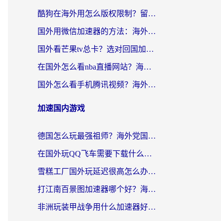
酷狗在海外用怎么版权限制？留学生亲测：3步解决听国内音乐难题
国外用微信加速器的方法：海外党无缝连接国内生活的实用指南
国外看芒果tv总卡？选对回国加速器，轻松追《浪姐》不费劲
在国外怎么看nba直播网站？海外党专属体育观赛指南，告别地区限制！
国外怎么看手机腾讯视频？海外党亲测有效的追剧加速器选择指南
加速国内游戏
德国怎么玩最强祖师？海外党国服游戏加速器选择全攻略（附宝可梦Online实测）
在国外玩QQ飞车需要下载什么加速器呢？海外党亲测有效的国服游戏加速指南
雪糕工厂国外玩延迟很高怎么办？海外玩家国服游戏加速终极攻略（附实测推荐）
打江南百景图加速器哪个好？海外党踩坑N次后，终于找到不卡的秘诀
非洲玩装甲战争用什么加速器好？海外党亲测有效的国服游戏加速方案