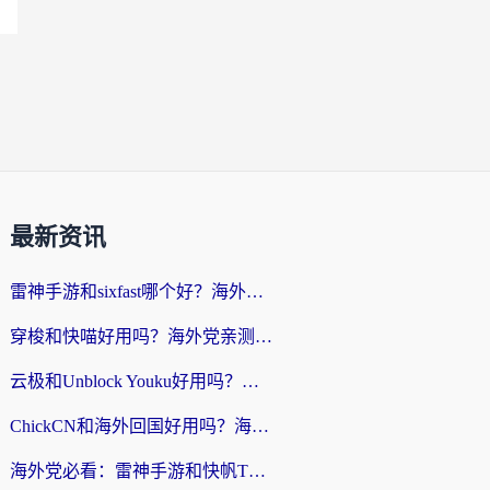
最新资讯
雷神手游和sixfast哪个好？海外党亲测3款回国加速器，教你选对不踩坑
穿梭和快喵好用吗？海外党亲测：小众加速器对比+番茄加速器深度体验
云极和Unblock Youku好用吗？海外党亲测+2026回国加速器避坑指南
ChickCN和海外回国好用吗？海外党2026亲测：从手游到影音，选对加速器的3个关键
海外党必看：雷神手游和快帆TV版好用吗？3步选对回国加速器不踩坑