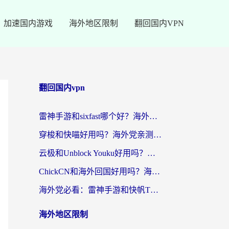
加速国内游戏
海外地区限制
翻回国内VPN
翻回国内vpn
雷神手游和sixfast哪个好？海外党亲测3款回国加速器，教你选对不踩坑
穿梭和快喵好用吗？海外党亲测：小众加速器对比+番茄加速器深度体验
云极和Unblock Youku好用吗？海外党亲测+2026回国加速器避坑指南
ChickCN和海外回国好用吗？海外党2026亲测：从手游到影音，选对加速器的3个关键
海外党必看：雷神手游和快帆TV版好用吗？3步选对回国加速器不踩坑
海外地区限制