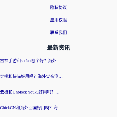
隐私协议
应用权限
联系我们
最新资讯
雷神手游和sixfast哪个好？海外党亲测3款回国加速器，教你选对不踩坑
穿梭和快喵好用吗？海外党亲测：小众加速器对比+番茄加速器深度体验
云极和Unblock Youku好用吗？海外党亲测+2026回国加速器避坑指南
ChickCN和海外回国好用吗？海外党2026亲测：从手游到影音，选对加速器的3个关键