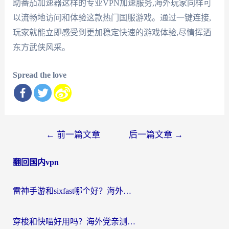
助番茄加速器这样的专业VPN加速服务,海外玩家同样可
以流畅地访问和体验这款热门国服游戏。通过一键连接,
玩家就能立即感受到更加稳定快速的游戏体验,尽情挥洒
东方武侠风采。
Spread the love
文
←
前一篇文章
后一篇文章
→
章
翻回国内vpn
导
航
雷神手游和sixfast哪个好？海外党亲测3款回国加速器，教你选对不踩坑
穿梭和快喵好用吗？海外党亲测：小众加速器对比+番茄加速器深度体验