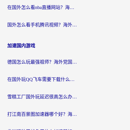
在国外怎么看nba直播网站？海外党专属体育观赛指南，告别地区限制！
国外怎么看手机腾讯视频？海外党亲测有效的追剧加速器选择指南
加速国内游戏
德国怎么玩最强祖师？海外党国服游戏加速器选择全攻略（附宝可梦Online实测）
在国外玩QQ飞车需要下载什么加速器呢？海外党亲测有效的国服游戏加速指南
雪糕工厂国外玩延迟很高怎么办？海外玩家国服游戏加速终极攻略（附实测推荐）
打江南百景图加速器哪个好？海外党踩坑N次后，终于找到不卡的秘诀