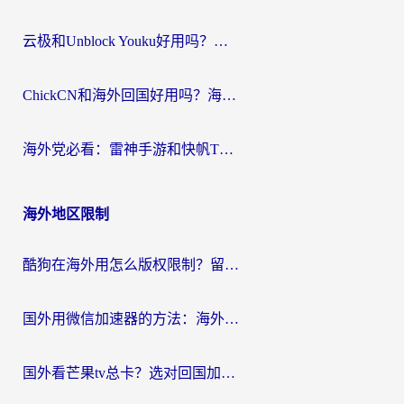
云极和Unblock Youku好用吗？海外党亲测+2026回国加速器避坑指南
ChickCN和海外回国好用吗？海外党2026亲测：从手游到影音，选对加速器的3个关键
海外党必看：雷神手游和快帆TV版好用吗？3步选对回国加速器不踩坑
海外地区限制
酷狗在海外用怎么版权限制？留学生亲测：3步解决听国内音乐难题
国外用微信加速器的方法：海外党无缝连接国内生活的实用指南
国外看芒果tv总卡？选对回国加速器，轻松追《浪姐》不费劲