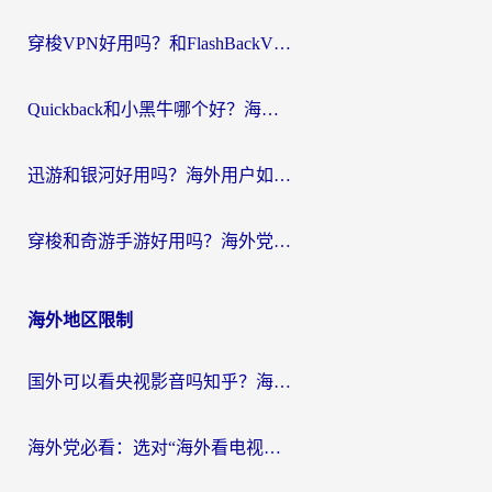
穿梭VPN好用吗？和FlashBackVPN对比哪个回国效果更好？
Quickback和小黑牛哪个好？海外党亲测指南，选对回国加速器秒回国内
迅游和银河好用吗？海外用户如何选择回国加速器实现无缝访问国内资源
穿梭和奇游手游好用吗？海外党亲测3款回国加速器，附蜜蜂加速器七天试用攻略
海外地区限制
国外可以看央视影音吗知乎？海外党亲测有效的回国加速方案
海外党必看：选对“海外看电视剧软件”，再也不用愁国内剧刷不了