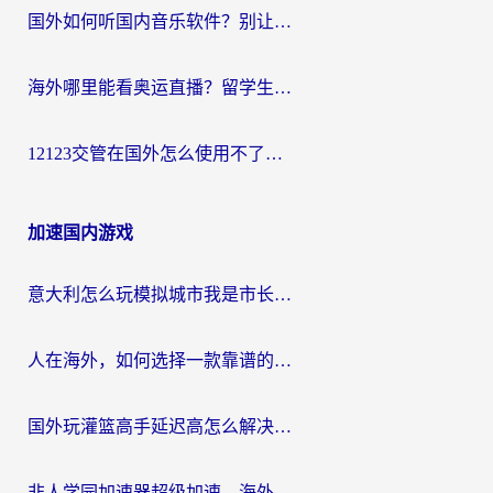
国外如何听国内音乐软件？别让地域限制，断了你的中文歌单
海外哪里能看奥运直播？留学生&海外华人必看的体育赛事观赛终极指南
12123交管在国外怎么使用不了？海外华人必看的无缝访问国内资源指南
加速国内游戏
意大利怎么玩模拟城市我是市长？海外党国服游戏加速终极攻略（附三国3量子特攻解决办法）
人在海外，如何选择一款靠谱的玩剑灵2加速器？
国外玩灌篮高手延迟高怎么解决？海外玩家国服游戏加速终极指南
非人学园加速器超级加速，海外玩家重返国服的通行证