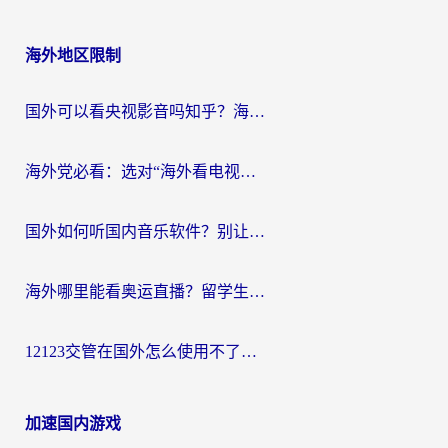
海外地区限制
国外可以看央视影音吗知乎？海外党亲测有效的回国加速方案
海外党必看：选对“海外看电视剧软件”，再也不用愁国内剧刷不了
国外如何听国内音乐软件？别让地域限制，断了你的中文歌单
海外哪里能看奥运直播？留学生&海外华人必看的体育赛事观赛终极指南
12123交管在国外怎么使用不了？海外华人必看的无缝访问国内资源指南
加速国内游戏