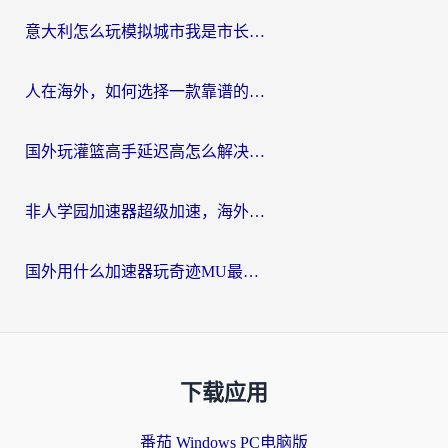
意大利怎么玩模拟城市我是市长？海外党国服游戏加速终极攻略（附三国3量子特攻解决办法）
人在海外，如何选择一款靠谱的玩剑灵2加速器？
国外玩灌篮高手延迟高怎么解决？海外玩家国服游戏加速终极指南
非人学园加速器超级加速，海外玩家重返国服的通行证
国外用什么加速器玩奇迹MU最好？2026海外玩家国服游戏加速全攻略
下载应用
番茄 Windows PC电脑版