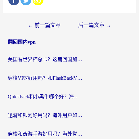
文
←
前一篇文章
后一篇文章
→
章
翻回国内vpn
导
航
美国看世界杯总卡？这篇回国加速器指南帮你无缝刷国内资源（附苹果手机VPN设置步骤）
穿梭VPN好用吗？和FlashBackVPN对比哪个回国效果更好？
Quickback和小黑牛哪个好？海外党亲测指南，选对回国加速器秒回国内
迅游和银河好用吗？海外用户如何选择回国加速器实现无缝访问国内资源
穿梭和奇游手游好用吗？海外党亲测3款回国加速器，附蜜蜂加速器七天试用攻略