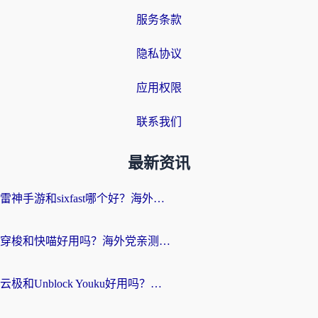
服务条款
隐私协议
应用权限
联系我们
最新资讯
雷神手游和sixfast哪个好？海外党亲测3款回国加速器，教你选对不踩坑
穿梭和快喵好用吗？海外党亲测：小众加速器对比+番茄加速器深度体验
云极和Unblock Youku好用吗？海外党亲测+2026回国加速器避坑指南