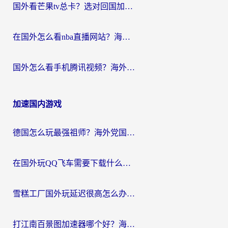
国外看芒果tv总卡？选对回国加速器，轻松追《浪姐》不费劲
在国外怎么看nba直播网站？海外党专属体育观赛指南，告别地区限制！
国外怎么看手机腾讯视频？海外党亲测有效的追剧加速器选择指南
加速国内游戏
德国怎么玩最强祖师？海外党国服游戏加速器选择全攻略（附宝可梦Online实测）
在国外玩QQ飞车需要下载什么加速器呢？海外党亲测有效的国服游戏加速指南
雪糕工厂国外玩延迟很高怎么办？海外玩家国服游戏加速终极攻略（附实测推荐）
打江南百景图加速器哪个好？海外党踩坑N次后，终于找到不卡的秘诀