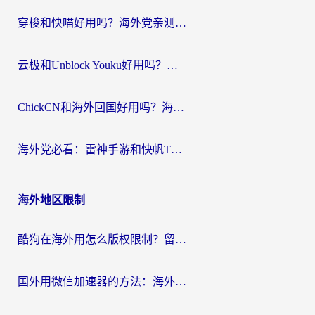
穿梭和快喵好用吗？海外党亲测：小众加速器对比+番茄加速器深度体验
云极和Unblock Youku好用吗？海外党亲测+2026回国加速器避坑指南
ChickCN和海外回国好用吗？海外党2026亲测：从手游到影音，选对加速器的3个关键
海外党必看：雷神手游和快帆TV版好用吗？3步选对回国加速器不踩坑
海外地区限制
酷狗在海外用怎么版权限制？留学生亲测：3步解决听国内音乐难题
国外用微信加速器的方法：海外党无缝连接国内生活的实用指南