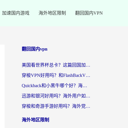
加速国内游戏
海外地区限制
翻回国内VPN
翻回国内vpn
美国看世界杯总卡？这篇回国加速器指南帮你无缝刷国内资源（附苹果手机VPN设置步骤）
穿梭VPN好用吗？和FlashBackVPN对比哪个回国效果更好？
Quickback和小黑牛哪个好？海外党亲测指南，选对回国加速器秒回国内
迅游和银河好用吗？海外用户如何选择回国加速器实现无缝访问国内资源
穿梭和奇游手游好用吗？海外党亲测3款回国加速器，附蜜蜂加速器七天试用攻略
海外地区限制