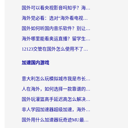
国外可以看央视影音吗知乎？海外党亲测有效的回国加速方案
海外党必看：选对“海外看电视剧软件”，再也不用愁国内剧刷不了
国外如何听国内音乐软件？别让地域限制，断了你的中文歌单
海外哪里能看奥运直播？留学生&海外华人必看的体育赛事观赛终极指南
12123交管在国外怎么使用不了？海外华人必看的无缝访问国内资源指南
加速国内游戏
意大利怎么玩模拟城市我是市长？海外党国服游戏加速终极攻略（附三国3量子特攻解决办法）
人在海外，如何选择一款靠谱的玩剑灵2加速器？
国外玩灌篮高手延迟高怎么解决？海外玩家国服游戏加速终极指南
非人学园加速器超级加速，海外玩家重返国服的通行证
国外用什么加速器玩奇迹MU最好？2026海外玩家国服游戏加速全攻略