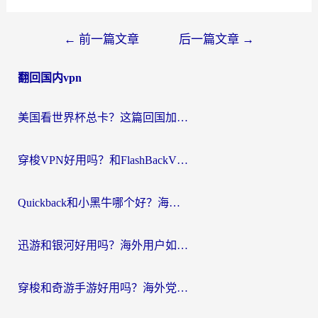
文
←
前一篇文章
后一篇文章
→
章
翻回国内vpn
导
航
美国看世界杯总卡？这篇回国加速器指南帮你无缝刷国内资源（附苹果手机VPN设置步骤）
穿梭VPN好用吗？和FlashBackVPN对比哪个回国效果更好？
Quickback和小黑牛哪个好？海外党亲测指南，选对回国加速器秒回国内
迅游和银河好用吗？海外用户如何选择回国加速器实现无缝访问国内资源
穿梭和奇游手游好用吗？海外党亲测3款回国加速器，附蜜蜂加速器七天试用攻略