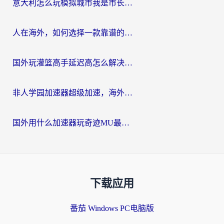
意大利怎么玩模拟城市我是市长？海外党国服游戏加速终极攻略（附三国3量子特攻解决办法）
人在海外，如何选择一款靠谱的玩剑灵2加速器？
国外玩灌篮高手延迟高怎么解决？海外玩家国服游戏加速终极指南
非人学园加速器超级加速，海外玩家重返国服的通行证
国外用什么加速器玩奇迹MU最好？2026海外玩家国服游戏加速全攻略
下载应用
番茄 Windows PC电脑版