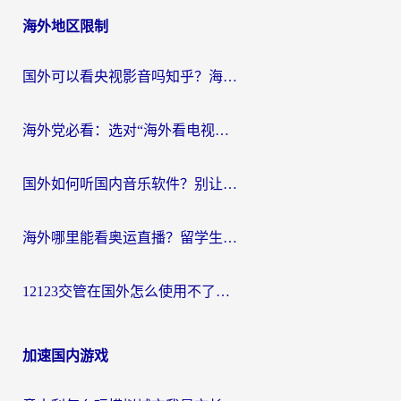
海外地区限制
国外可以看央视影音吗知乎？海外党亲测有效的回国加速方案
海外党必看：选对“海外看电视剧软件”，再也不用愁国内剧刷不了
国外如何听国内音乐软件？别让地域限制，断了你的中文歌单
海外哪里能看奥运直播？留学生&海外华人必看的体育赛事观赛终极指南
12123交管在国外怎么使用不了？海外华人必看的无缝访问国内资源指南
加速国内游戏