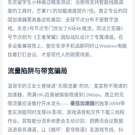
东京留学生小林做过精准测试：当使用支持智能线路调
度的工具时，芒果TV的加载速度提升7倍。真正专业的回
国加速器需具备这些基因：全球节点分布不是数字游
戏，东京3号节点专门优化了B站4K推流，而法兰克福5
号节点则为《王者荣耀》国际战队设计了专属通道。在
多设备兼容性上，能在安卓手机追剧同时让Windows电脑
挂着钉钉会议，才是现代人的刚需场景。
流量陷阱与带宽骗局
温哥华的王女士曾掉进"无限流量"的坑：某宣称不限速的
加速器，用满10G后竟被偷偷限速到128kbps。真正的无
限流量应该像拧开水龙头——
番茄加速器
的独享100M带
宽实测能同时支撑4K影视、游戏语音和文件下载三线程
作业。其智能分流系统更会主动识别：把腾讯会议数据
送进商务通道，让《崩坏：星穹铁道》走游戏专线，抖