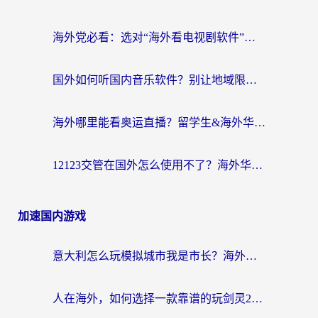
海外党必看：选对“海外看电视剧软件”，再也不用愁国内剧刷不了
国外如何听国内音乐软件？别让地域限制，断了你的中文歌单
海外哪里能看奥运直播？留学生&海外华人必看的体育赛事观赛终极指南
12123交管在国外怎么使用不了？海外华人必看的无缝访问国内资源指南
加速国内游戏
意大利怎么玩模拟城市我是市长？海外党国服游戏加速终极攻略（附三国3量子特攻解决办法）
人在海外，如何选择一款靠谱的玩剑灵2加速器？