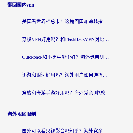
翻回国内vpn
美国看世界杯总卡？这篇回国加速器指南帮你无缝刷国内资源（附苹果手机VPN设置步骤）
穿梭VPN好用吗？和FlashBackVPN对比哪个回国效果更好？
Quickback和小黑牛哪个好？海外党亲测指南，选对回国加速器秒回国内
迅游和银河好用吗？海外用户如何选择回国加速器实现无缝访问国内资源
穿梭和奇游手游好用吗？海外党亲测3款回国加速器，附蜜蜂加速器七天试用攻略
海外地区限制
国外可以看央视影音吗知乎？海外党亲测有效的回国加速方案