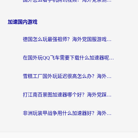
加速国内游戏
德国怎么玩最强祖师？海外党国服游戏加速器选择全攻略（附宝可梦Online实测）
在国外玩QQ飞车需要下载什么加速器呢？海外党亲测有效的国服游戏加速指南
雪糕工厂国外玩延迟很高怎么办？海外玩家国服游戏加速终极攻略（附实测推荐）
打江南百景图加速器哪个好？海外党踩坑N次后，终于找到不卡的秘诀
非洲玩装甲战争用什么加速器好？海外党亲测有效的国服游戏加速方案