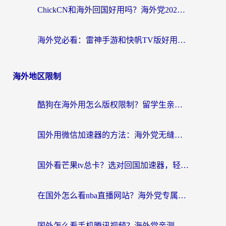
ChickCN和海外回国好用吗？海外党2026亲测：从手游到影音，选对加速器的3个关键
海外党必看：雷神手游和快帆TV版好用吗？3步选对回国加速器不踩坑
海外地区限制
酷狗在海外用怎么版权限制？留学生亲测：3步解决听国内音乐难题
国外用微信加速器的方法：海外党无缝连接国内生活的实用指南
国外看芒果tv总卡？选对回国加速器，轻松追《浪姐》不费劲
在国外怎么看nba直播网站？海外党专属体育观赛指南，告别地区限制！
国外怎么看手机腾讯视频？海外党亲测有效的追剧加速器选择指南