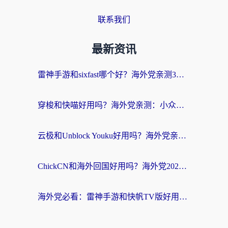
联系我们
最新资讯
雷神手游和sixfast哪个好？海外党亲测3款回国加速器，教你选对不踩坑
穿梭和快喵好用吗？海外党亲测：小众加速器对比+番茄加速器深度体验
云极和Unblock Youku好用吗？海外党亲测+2026回国加速器避坑指南
ChickCN和海外回国好用吗？海外党2026亲测：从手游到影音，选对加速器的3个关键
海外党必看：雷神手游和快帆TV版好用吗？3步选对回国加速器不踩坑