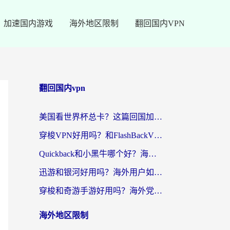
加速国内游戏
海外地区限制
翻回国内VPN
翻回国内vpn
美国看世界杯总卡？这篇回国加速器指南帮你无缝刷国内资源（附苹果手机VPN设置步骤）
穿梭VPN好用吗？和FlashBackVPN对比哪个回国效果更好？
Quickback和小黑牛哪个好？海外党亲测指南，选对回国加速器秒回国内
迅游和银河好用吗？海外用户如何选择回国加速器实现无缝访问国内资源
穿梭和奇游手游好用吗？海外党亲测3款回国加速器，附蜜蜂加速器七天试用攻略
海外地区限制