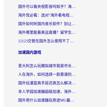
国外可以看央视影音吗知乎？海外党亲测有效的回国加速方案
海外党必看：选对“海外看电视剧软件”，再也不用愁国内剧刷不了
国外如何听国内音乐软件？别让地域限制，断了你的中文歌单
海外哪里能看奥运直播？留学生&海外华人必看的体育赛事观赛终极指南
12123交管在国外怎么使用不了？海外华人必看的无缝访问国内资源指南
加速国内游戏
意大利怎么玩模拟城市我是市长？海外党国服游戏加速终极攻略（附三国3量子特攻解决办法）
人在海外，如何选择一款靠谱的玩剑灵2加速器？
国外玩灌篮高手延迟高怎么解决？海外玩家国服游戏加速终极指南
非人学园加速器超级加速，海外玩家重返国服的通行证
国外用什么加速器玩奇迹MU最好？2026海外玩家国服游戏加速全攻略