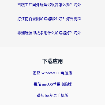
雪糕工厂国外玩延迟很高怎么办？海外玩家国服游戏加速终极攻略（附实测推荐）
打江南百景图加速器哪个好？海外党踩坑N次后，终于找到不卡的秘诀
非洲玩装甲战争用什么加速器好？海外党亲测有效的国服游戏加速方案
下载应用
番茄 Windows PC电脑版
番茄 macOS苹果电脑版
番茄 ios苹果手机版