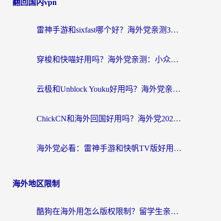
翻回国内vpn
雷神手游和sixfast哪个好？海外党亲测3款回国加速器，教你选对不踩坑
穿梭和快喵好用吗？海外党亲测：小众加速器对比+番茄加速器深度体验
云极和Unblock Youku好用吗？海外党亲测+2026回国加速器避坑指南
ChickCN和海外回国好用吗？海外党2026亲测：从手游到影音，选对加速器的3个关键
海外党必看：雷神手游和快帆TV版好用吗？3步选对回国加速器不踩坑
海外地区限制
酷狗在海外用怎么版权限制？留学生亲测：3步解决听国内音乐难题