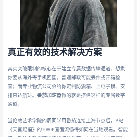
真正有效的技术解决方案
其实突破限制的核心在于建立专属数据传输通道。想象
你要从海外寄手机回国，普通邮政可能丢件或开箱检
查；而专业物流公司会给你定制防震箱、上电子锁、安
排直达航班。
番茄加速器
做的就是搭建这样的专属数字
通道。
当伦敦艺术学院的周同学用番茄连接上海节点后，B站
《天官赐福》的1080P画面流畅得如同在当地观看。智能