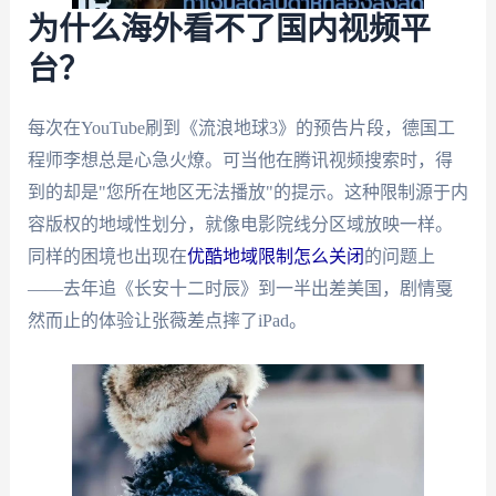
为什么海外看不了国内视频平
台？
每次在YouTube刷到《流浪地球3》的预告片段，德国工
程师李想总是心急火燎。可当他在腾讯视频搜索时，得
到的却是"您所在地区无法播放"的提示。这种限制源于内
容版权的地域性划分，就像电影院线分区域放映一样。
同样的困境也出现在
优酷地域限制怎么关闭
的问题上
——去年追《长安十二时辰》到一半出差美国，剧情戛
然而止的体验让张薇差点摔了iPad。