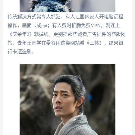
传统解决方式常令人抓狂。有人让国内家人开电脑远程
操作，画面卡成ppt；有人费时折腾免费VPN，刚连上
《庆余年2》就掉线。更别提那些藏着广告插件的盗版网
站，去年王同学在曼谷用这类网站看《三体》，结果银
行卡遭盗刷。