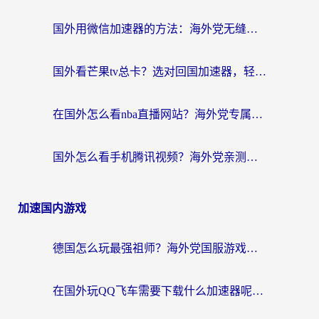
国外用微信加速器的方法：海外党无缝连接国内生活的实用指南
国外看芒果tv总卡？选对回国加速器，轻松追《浪姐》不费劲
在国外怎么看nba直播网站？海外党专属体育观赛指南，告别地区限制！
国外怎么看手机腾讯视频？海外党亲测有效的追剧加速器选择指南
加速国内游戏
德国怎么玩最强祖师？海外党国服游戏加速器选择全攻略（附宝可梦Online实测）
在国外玩QQ飞车需要下载什么加速器呢？海外党亲测有效的国服游戏加速指南