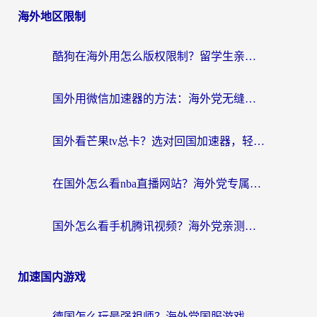
海外地区限制
酷狗在海外用怎么版权限制？留学生亲测：3步解决听国内音乐难题
国外用微信加速器的方法：海外党无缝连接国内生活的实用指南
国外看芒果tv总卡？选对回国加速器，轻松追《浪姐》不费劲
在国外怎么看nba直播网站？海外党专属体育观赛指南，告别地区限制！
国外怎么看手机腾讯视频？海外党亲测有效的追剧加速器选择指南
加速国内游戏
德国怎么玩最强祖师？海外党国服游戏加速器选择全攻略（附宝可梦Online实测）