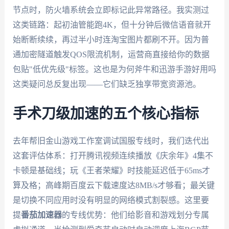
节点时，防火墙系统会立即标记此异常路径。我实测过
这类链路：起初油管能跑4K，但十分钟后微信语音就开
始断断续续，再过半小时连淘宝图片都刷不开。因为普
通加密隧道触发QOS限流机制，运营商直接给你的数据
包贴"低优先级"标签。这也是为何斧牛和迅游手游好用吗
这类疑问总反复出现——它们缺乏独享带宽资源池。
手术刀级加速的五个核心指标
去年帮旧金山游戏工作室调试国服专线时，我们迭代出
这套评估体系：打开腾讯视频连续播放《庆余年》4集不
卡顿是基础线；玩《王者荣耀》时技能延迟低于65ms才
算及格；高峰期百度云下载速度达8MB/s才够看；最关键
是切换不同应用时没有明显的网络模式割裂感。这里要
提
番茄加速器
的专线优势：他们给影音和游戏划分专属