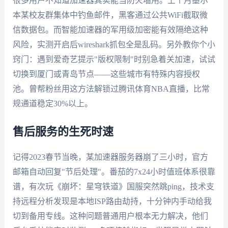
很多用户不知道加速器其实能当防火墙用。上个月墨尔
本某校友群集体中钓鱼邮件，黑客通过公共WiFi截取微
信数据包。而智能加速器的军用级加密能有效隔绝这种
风险，实测开启后wireshark抓包全是乱码。另外教你个小
窍门：遇到爱奇艺提示"版权限制"时别急着关加速，试试
切换到厦门或青岛节点——这些城市有特殊内容授权
池。曾帮粉丝用这方法解锁过腾讯体育NBA直播，比常
规通道稳定30%以上。
售后服务的生死时速
记得2023春节当晚，某加速器服务器崩了三小时，官方
邮箱自动回复"节后处理"。番茄的7x24小时值班体系很靠
谱，有次玩《崩坏：星穹铁道》国服突然跳ping，技术支
持远程分析发现是本地ISP路由劫持，十分钟内手动给我
切到备用专线。这种问题普通用户根本无力解决，他们