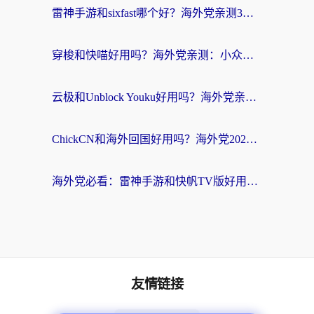
雷神手游和sixfast哪个好？海外党亲测3款回国加速器，教你选对不踩坑
穿梭和快喵好用吗？海外党亲测：小众加速器对比+番茄加速器深度体验
云极和Unblock Youku好用吗？海外党亲测+2026回国加速器避坑指南
ChickCN和海外回国好用吗？海外党2026亲测：从手游到影音，选对加速器的3个关键
海外党必看：雷神手游和快帆TV版好用吗？3步选对回国加速器不踩坑
友情链接