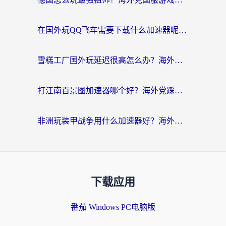
在国外玩QQ飞车需要下载什么加速器呢？海外党亲测有效的国服游戏加速指南
雪糕工厂国外玩延迟很高怎么办？海外玩家国服游戏加速终极攻略（附实测推荐）
打江南百景图加速器哪个好？海外党踩坑N次后，终于找到不卡的秘诀
非洲玩装甲战争用什么加速器好？海外党亲测有效的国服游戏加速方案
下载应用
番茄 Windows PC电脑版