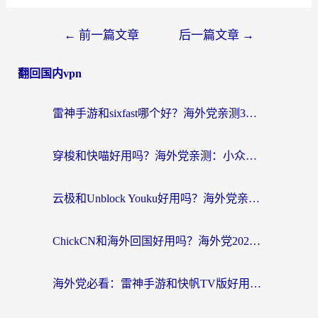
←
前一篇文章
后一篇文章
→
翻回国内vpn
雷神手游和sixfast哪个好？海外党亲测3款回国加速器，教你选对不踩坑
穿梭和快喵好用吗？海外党亲测：小众加速器对比+番茄加速器深度体验
云极和Unblock Youku好用吗？海外党亲测+2026回国加速器避坑指南
ChickCN和海外回国好用吗？海外党2026亲测：从手游到影音，选对加速器的3个关键
海外党必看：雷神手游和快帆TV版好用吗？3步选对回国加速器不踩坑