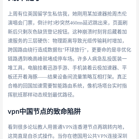
上周有位英国留学生私信我，她刚用某加速器抢周杰伦
演唱会门票，倒计时3秒突然460ms延迟跳出来，页面刷
新后只剩灰色缺货登记按钮。这种崩溃时刻背后藏着加
速服务的三层硬伤：物理距离导致光缆传输耗时增加，
跨国路由绕行造成数据包"环球旅行"，更要命的是非优化
链路遇到晚高峰就堵成停车场。许多人病急乱投医装一
堆工具，电脑挂着迅游手游、手机装着云极加速器、平
板还开着海豚——结果设备间流量策略互相打架。真正
合格的回国加速需要智能路由系统，像机场塔台实时指
挥航班那样动态规划最优路径。
vpn中国节点的致命陷阱
看到很多论坛教人用普通VPN连香港节点再跳转内地，
这简直是自杀式操作。当你在德国用公共VPN连接深圳