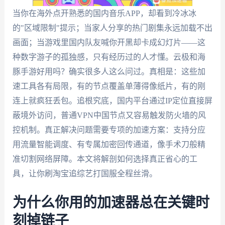
当你在海外点开熟悉的国内音乐APP，却看到冷冰冰
的"区域限制"提示；当家人分享的热门剧集永远加载不出
画面；当游戏里国内队友喊你开黑却卡成幻灯片——这
种数字游子的孤独感，只有经历过的人才懂。云极和海
豚手游好用吗？确实很多人这么问过。真相是：这些加
速工具各有局限，有的节点覆盖单薄得像纸片，有的刚
连上就疯狂丢包。追根究底，国内平台通过IP定位直接屏
蔽境外访问，普通VPN中国节点又容易触发防火墙的风
控机制。真正解决问题需要专项的加速方案：支持分应
用流量智能调度、有专属加密回传通道，像手术刀般精
准切割网络屏障。本文将解剖如何选择真正省心的工
具，让你刷淘宝追综艺打国服全程丝滑。
为什么你用的加速器总在关键时
刻掉链子