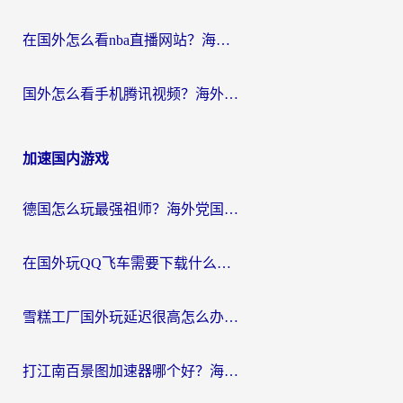
在国外怎么看nba直播网站？海外党专属体育观赛指南，告别地区限制！
国外怎么看手机腾讯视频？海外党亲测有效的追剧加速器选择指南
加速国内游戏
德国怎么玩最强祖师？海外党国服游戏加速器选择全攻略（附宝可梦Online实测）
在国外玩QQ飞车需要下载什么加速器呢？海外党亲测有效的国服游戏加速指南
雪糕工厂国外玩延迟很高怎么办？海外玩家国服游戏加速终极攻略（附实测推荐）
打江南百景图加速器哪个好？海外党踩坑N次后，终于找到不卡的秘诀