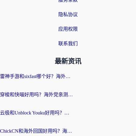
隐私协议
应用权限
联系我们
最新资讯
雷神手游和sixfast哪个好？海外党亲测3款回国加速器，教你选对不踩坑
穿梭和快喵好用吗？海外党亲测：小众加速器对比+番茄加速器深度体验
云极和Unblock Youku好用吗？海外党亲测+2026回国加速器避坑指南
ChickCN和海外回国好用吗？海外党2026亲测：从手游到影音，选对加速器的3个关键