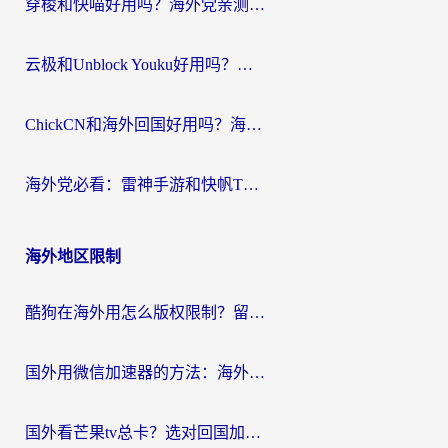
穿梭和快喵好用吗？海外党亲测：小众加速器对比+番茄加速器深度体验
云极和Unblock Youku好用吗？海外党亲测+2026回国加速器避坑指南
ChickCN和海外回国好用吗？海外党2026亲测：从手游到影音，选对加速器的3个关键
海外党必看：雷神手游和快帆TV版好用吗？3步选对回国加速器不踩坑
海外地区限制
酷狗在海外用怎么版权限制？留学生亲测：3步解决听国内音乐难题
国外用微信加速器的方法：海外党无缝连接国内生活的实用指南
国外看芒果tv总卡？选对回国加速器，轻松追《浪姐》不费劲