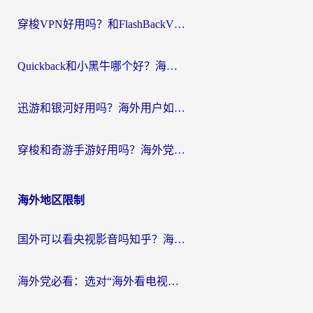
穿梭VPN好用吗？和FlashBackVPN对比哪个回国效果更好？
Quickback和小黑牛哪个好？海外党亲测指南，选对回国加速器秒回国内
迅游和银河好用吗？海外用户如何选择回国加速器实现无缝访问国内资源
穿梭和奇游手游好用吗？海外党亲测3款回国加速器，附蜜蜂加速器七天试用攻略
海外地区限制
国外可以看央视影音吗知乎？海外党亲测有效的回国加速方案
海外党必看：选对“海外看电视剧软件”，再也不用愁国内剧刷不了