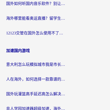
国外如何听国内音乐软件？别让地域限制，断了你的中文歌单
海外哪里能看奥运直播？留学生&海外华人必看的体育赛事观赛终极指南
12123交管在国外怎么使用不了？海外华人必看的无缝访问国内资源指南
加速国内游戏
意大利怎么玩模拟城市我是市长？海外党国服游戏加速终极攻略（附三国3量子特攻解决办法）
人在海外，如何选择一款靠谱的玩剑灵2加速器？
国外玩灌篮高手延迟高怎么解决？海外玩家国服游戏加速终极指南
非人学园加速器超级加速，海外玩家重返国服的通行证