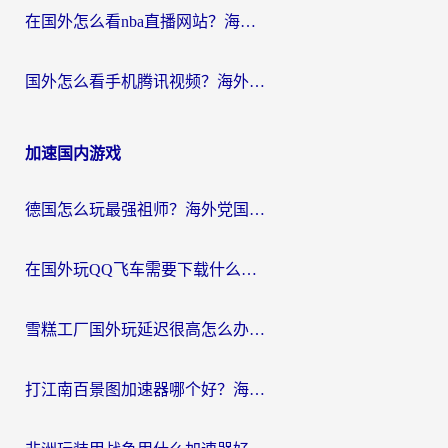
在国外怎么看nba直播网站？海外党专属体育观赛指南，告别地区限制！
国外怎么看手机腾讯视频？海外党亲测有效的追剧加速器选择指南
加速国内游戏
德国怎么玩最强祖师？海外党国服游戏加速器选择全攻略（附宝可梦Online实测）
在国外玩QQ飞车需要下载什么加速器呢？海外党亲测有效的国服游戏加速指南
雪糕工厂国外玩延迟很高怎么办？海外玩家国服游戏加速终极攻略（附实测推荐）
打江南百景图加速器哪个好？海外党踩坑N次后，终于找到不卡的秘诀