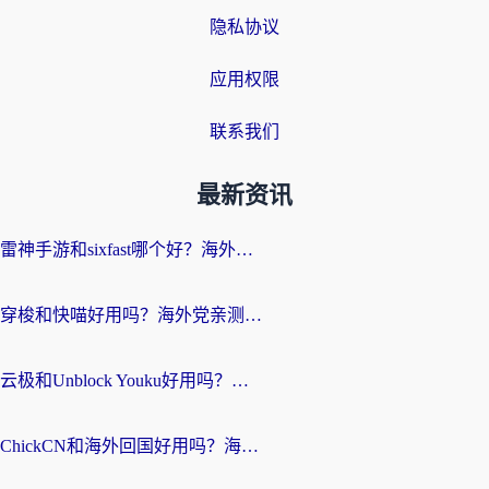
隐私协议
应用权限
联系我们
最新资讯
雷神手游和sixfast哪个好？海外党亲测3款回国加速器，教你选对不踩坑
穿梭和快喵好用吗？海外党亲测：小众加速器对比+番茄加速器深度体验
云极和Unblock Youku好用吗？海外党亲测+2026回国加速器避坑指南
ChickCN和海外回国好用吗？海外党2026亲测：从手游到影音，选对加速器的3个关键