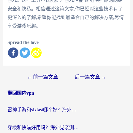
游戏。这些工具不仅能提升游戏性能,还能保护你的网络
安全和隐私。相信通过这篇文章,你已经对这些技术有了
更深入的了解,希望你能找到最适合自己的解决方案,尽情
享受游戏乐趣。
Spread the love
文
←
前一篇文章
后一篇文章
→
章
翻回国内vpn
导
航
雷神手游和sixfast哪个好？海外党亲测3款回国加速器，教你选对不踩坑
穿梭和快喵好用吗？海外党亲测：小众加速器对比+番茄加速器深度体验