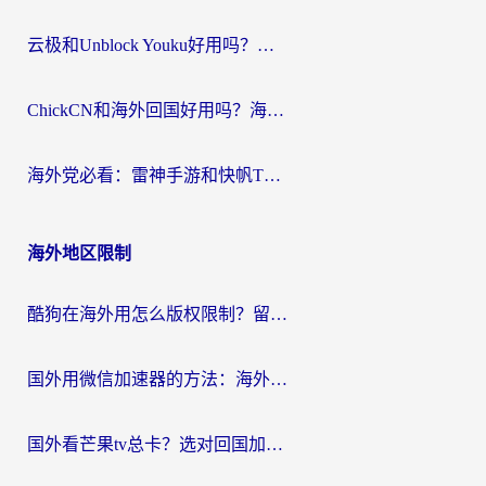
云极和Unblock Youku好用吗？海外党亲测+2026回国加速器避坑指南
ChickCN和海外回国好用吗？海外党2026亲测：从手游到影音，选对加速器的3个关键
海外党必看：雷神手游和快帆TV版好用吗？3步选对回国加速器不踩坑
海外地区限制
酷狗在海外用怎么版权限制？留学生亲测：3步解决听国内音乐难题
国外用微信加速器的方法：海外党无缝连接国内生活的实用指南
国外看芒果tv总卡？选对回国加速器，轻松追《浪姐》不费劲