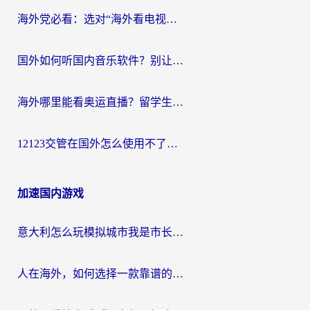
海外党必看：选对“海外看电视剧软件”，再也不用愁国内剧刷不了
国外如何听国内音乐软件？别让地域限制，断了你的中文歌单
海外哪里能看奥运直播？留学生&海外华人必看的体育赛事观赛终极指南
12123交管在国外怎么使用不了？海外华人必看的无缝访问国内资源指南
加速国内游戏
意大利怎么玩模拟城市我是市长？海外党国服游戏加速终极攻略（附三国3量子特攻解决办法）
人在海外，如何选择一款靠谱的玩剑灵2加速器？