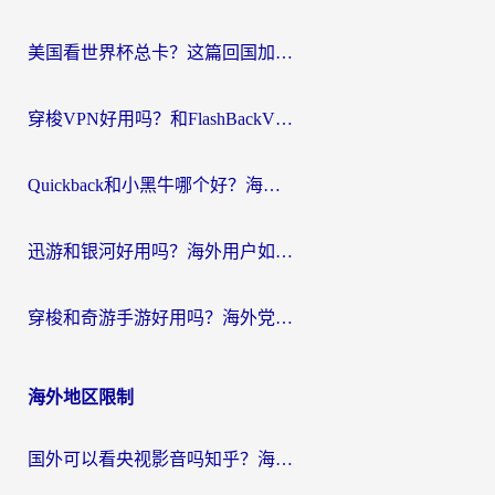
航
美国看世界杯总卡？这篇回国加速器指南帮你无缝刷国内资源（附苹果手机VPN设置步骤）
穿梭VPN好用吗？和FlashBackVPN对比哪个回国效果更好？
Quickback和小黑牛哪个好？海外党亲测指南，选对回国加速器秒回国内
迅游和银河好用吗？海外用户如何选择回国加速器实现无缝访问国内资源
穿梭和奇游手游好用吗？海外党亲测3款回国加速器，附蜜蜂加速器七天试用攻略
海外地区限制
国外可以看央视影音吗知乎？海外党亲测有效的回国加速方案