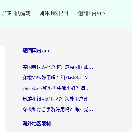
加速国内游戏
海外地区限制
翻回国内VPN
翻回国内vpn
美国看世界杯总卡？这篇回国加速器指南帮你无缝刷国内资源（附苹果手机VPN设置步骤）
穿梭VPN好用吗？和FlashBackVPN对比哪个回国效果更好？
Quickback和小黑牛哪个好？海外党亲测指南，选对回国加速器秒回国内
迅游和银河好用吗？海外用户如何选择回国加速器实现无缝访问国内资源
穿梭和奇游手游好用吗？海外党亲测3款回国加速器，附蜜蜂加速器七天试用攻略
海外地区限制