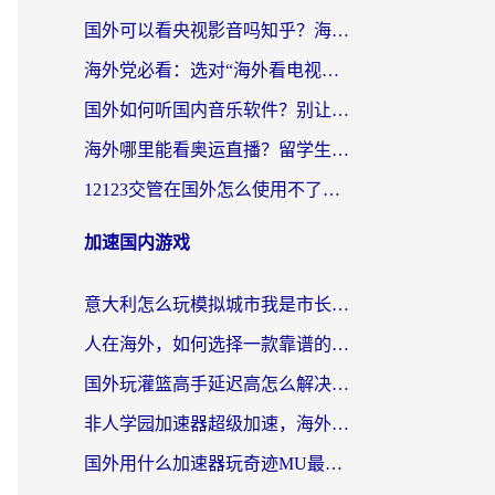
国外可以看央视影音吗知乎？海外党亲测有效的回国加速方案
海外党必看：选对“海外看电视剧软件”，再也不用愁国内剧刷不了
国外如何听国内音乐软件？别让地域限制，断了你的中文歌单
海外哪里能看奥运直播？留学生&海外华人必看的体育赛事观赛终极指南
12123交管在国外怎么使用不了？海外华人必看的无缝访问国内资源指南
加速国内游戏
意大利怎么玩模拟城市我是市长？海外党国服游戏加速终极攻略（附三国3量子特攻解决办法）
人在海外，如何选择一款靠谱的玩剑灵2加速器？
国外玩灌篮高手延迟高怎么解决？海外玩家国服游戏加速终极指南
非人学园加速器超级加速，海外玩家重返国服的通行证
国外用什么加速器玩奇迹MU最好？2026海外玩家国服游戏加速全攻略