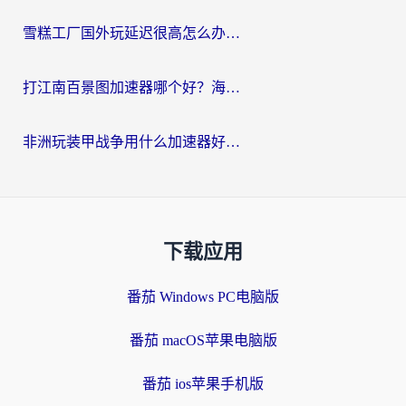
雪糕工厂国外玩延迟很高怎么办？海外玩家国服游戏加速终极攻略（附实测推荐）
打江南百景图加速器哪个好？海外党踩坑N次后，终于找到不卡的秘诀
非洲玩装甲战争用什么加速器好？海外党亲测有效的国服游戏加速方案
下载应用
番茄 Windows PC电脑版
番茄 macOS苹果电脑版
番茄 ios苹果手机版