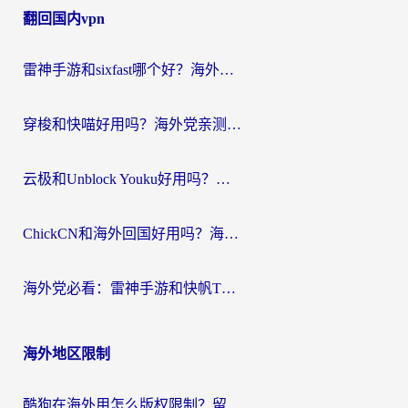
翻回国内vpn
导
航
雷神手游和sixfast哪个好？海外党亲测3款回国加速器，教你选对不踩坑
穿梭和快喵好用吗？海外党亲测：小众加速器对比+番茄加速器深度体验
云极和Unblock Youku好用吗？海外党亲测+2026回国加速器避坑指南
ChickCN和海外回国好用吗？海外党2026亲测：从手游到影音，选对加速器的3个关键
海外党必看：雷神手游和快帆TV版好用吗？3步选对回国加速器不踩坑
海外地区限制
酷狗在海外用怎么版权限制？留学生亲测：3步解决听国内音乐难题