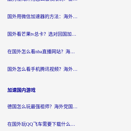
国外用微信加速器的方法：海外党无缝连接国内生活的实用指南
国外看芒果tv总卡？选对回国加速器，轻松追《浪姐》不费劲
在国外怎么看nba直播网站？海外党专属体育观赛指南，告别地区限制！
国外怎么看手机腾讯视频？海外党亲测有效的追剧加速器选择指南
加速国内游戏
德国怎么玩最强祖师？海外党国服游戏加速器选择全攻略（附宝可梦Online实测）
在国外玩QQ飞车需要下载什么加速器呢？海外党亲测有效的国服游戏加速指南