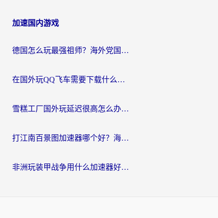
加速国内游戏
德国怎么玩最强祖师？海外党国服游戏加速器选择全攻略（附宝可梦Online实测）
在国外玩QQ飞车需要下载什么加速器呢？海外党亲测有效的国服游戏加速指南
雪糕工厂国外玩延迟很高怎么办？海外玩家国服游戏加速终极攻略（附实测推荐）
打江南百景图加速器哪个好？海外党踩坑N次后，终于找到不卡的秘诀
非洲玩装甲战争用什么加速器好？海外党亲测有效的国服游戏加速方案