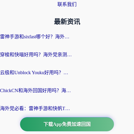
联系我们
最新资讯
雷神手游和sixfast哪个好？海外党亲测3款回国加速器，教你选对不踩坑
穿梭和快喵好用吗？海外党亲测：小众加速器对比+番茄加速器深度体验
云极和Unblock Youku好用吗？海外党亲测+2026回国加速器避坑指南
ChickCN和海外回国好用吗？海外党2026亲测：从手游到影音，选对加速器的3个关键
海外党必看：雷神手游和快帆TV版好用吗？3步选对回国加速器不踩坑
下载App免费加速回国