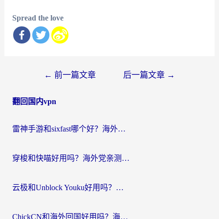
Spread the love
文
←
前一篇文章
后一篇文章
→
章
翻回国内vpn
导
航
雷神手游和sixfast哪个好？海外党亲测3款回国加速器，教你选对不踩坑
穿梭和快喵好用吗？海外党亲测：小众加速器对比+番茄加速器深度体验
云极和Unblock Youku好用吗？海外党亲测+2026回国加速器避坑指南
ChickCN和海外回国好用吗？海外党2026亲测：从手游到影音，选对加速器的3个关键