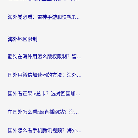
海外党必看：雷神手游和快帆TV版好用吗？3步选对回国加速器不踩坑
海外地区限制
酷狗在海外用怎么版权限制？留学生亲测：3步解决听国内音乐难题
国外用微信加速器的方法：海外党无缝连接国内生活的实用指南
国外看芒果tv总卡？选对回国加速器，轻松追《浪姐》不费劲
在国外怎么看nba直播网站？海外党专属体育观赛指南，告别地区限制！
国外怎么看手机腾讯视频？海外党亲测有效的追剧加速器选择指南