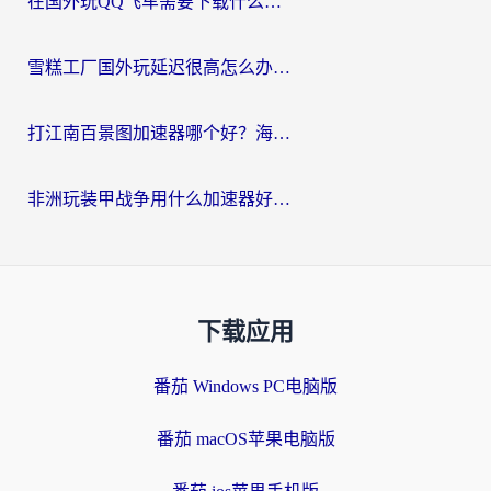
在国外玩QQ飞车需要下载什么加速器呢？海外党亲测有效的国服游戏加速指南
雪糕工厂国外玩延迟很高怎么办？海外玩家国服游戏加速终极攻略（附实测推荐）
打江南百景图加速器哪个好？海外党踩坑N次后，终于找到不卡的秘诀
非洲玩装甲战争用什么加速器好？海外党亲测有效的国服游戏加速方案
下载应用
番茄 Windows PC电脑版
番茄 macOS苹果电脑版