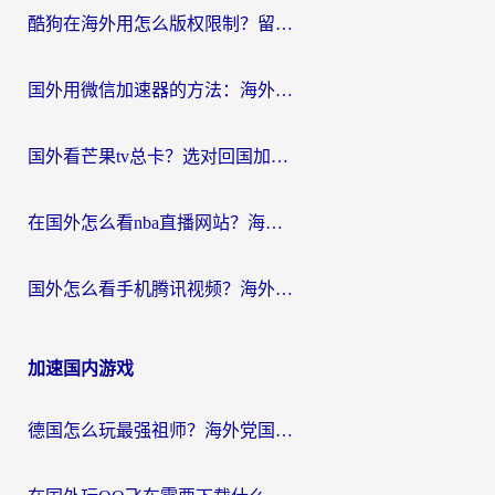
酷狗在海外用怎么版权限制？留学生亲测：3步解决听国内音乐难题
国外用微信加速器的方法：海外党无缝连接国内生活的实用指南
国外看芒果tv总卡？选对回国加速器，轻松追《浪姐》不费劲
在国外怎么看nba直播网站？海外党专属体育观赛指南，告别地区限制！
国外怎么看手机腾讯视频？海外党亲测有效的追剧加速器选择指南
加速国内游戏
德国怎么玩最强祖师？海外党国服游戏加速器选择全攻略（附宝可梦Online实测）