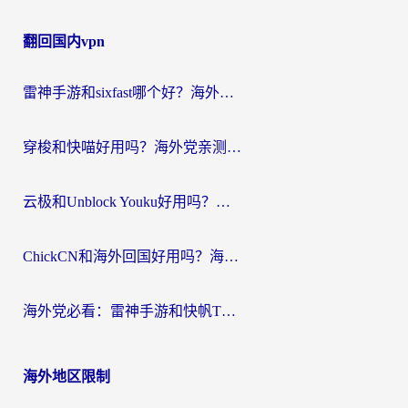
章
翻回国内vpn
导
航
雷神手游和sixfast哪个好？海外党亲测3款回国加速器，教你选对不踩坑
穿梭和快喵好用吗？海外党亲测：小众加速器对比+番茄加速器深度体验
云极和Unblock Youku好用吗？海外党亲测+2026回国加速器避坑指南
ChickCN和海外回国好用吗？海外党2026亲测：从手游到影音，选对加速器的3个关键
海外党必看：雷神手游和快帆TV版好用吗？3步选对回国加速器不踩坑
海外地区限制