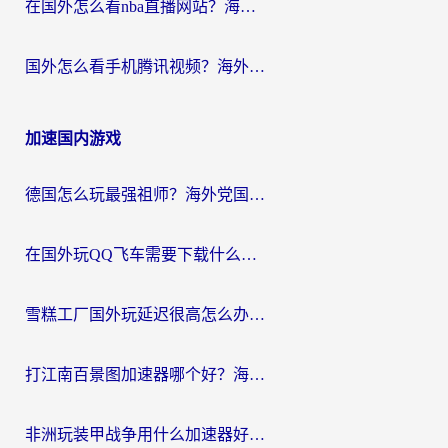
在国外怎么看nba直播网站？海外党专属体育观赛指南，告别地区限制！
国外怎么看手机腾讯视频？海外党亲测有效的追剧加速器选择指南
加速国内游戏
德国怎么玩最强祖师？海外党国服游戏加速器选择全攻略（附宝可梦Online实测）
在国外玩QQ飞车需要下载什么加速器呢？海外党亲测有效的国服游戏加速指南
雪糕工厂国外玩延迟很高怎么办？海外玩家国服游戏加速终极攻略（附实测推荐）
打江南百景图加速器哪个好？海外党踩坑N次后，终于找到不卡的秘诀
非洲玩装甲战争用什么加速器好？海外党亲测有效的国服游戏加速方案