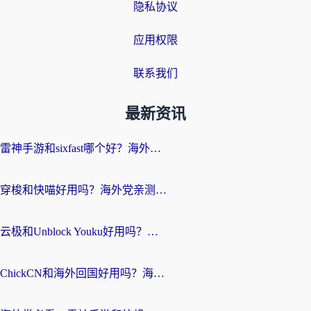
隐私协议
应用权限
联系我们
最新资讯
雷神手游和sixfast哪个好？海外党亲测3款回国加速器，教你选对不踩坑
穿梭和快喵好用吗？海外党亲测：小众加速器对比+番茄加速器深度体验
云极和Unblock Youku好用吗？海外党亲测+2026回国加速器避坑指南
ChickCN和海外回国好用吗？海外党2026亲测：从手游到影音，选对加速器的3个关键