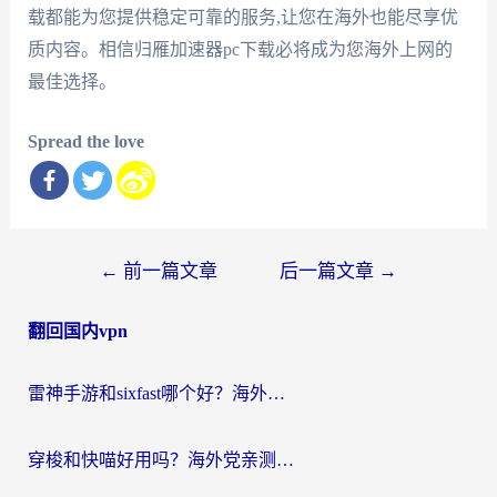
载都能为您提供稳定可靠的服务,让您在海外也能尽享优
质内容。相信归雁加速器pc下载必将成为您海外上网的
最佳选择。
Spread the love
文
←
前一篇文章
后一篇文章
→
章
翻回国内vpn
导
航
雷神手游和sixfast哪个好？海外党亲测3款回国加速器，教你选对不踩坑
穿梭和快喵好用吗？海外党亲测：小众加速器对比+番茄加速器深度体验