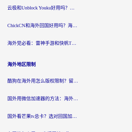
云极和Unblock Youku好用吗？海外党亲测+2026回国加速器避坑指南
ChickCN和海外回国好用吗？海外党2026亲测：从手游到影音，选对加速器的3个关键
海外党必看：雷神手游和快帆TV版好用吗？3步选对回国加速器不踩坑
海外地区限制
酷狗在海外用怎么版权限制？留学生亲测：3步解决听国内音乐难题
国外用微信加速器的方法：海外党无缝连接国内生活的实用指南
国外看芒果tv总卡？选对回国加速器，轻松追《浪姐》不费劲