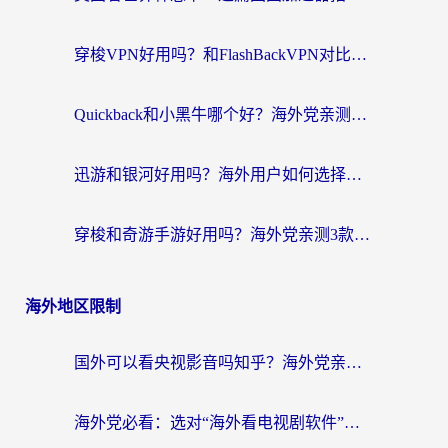
穿梭VPN好用吗？和FlashBackVPN对比哪个回国效果更好？
Quickback和小黑牛哪个好？海外党亲测指南，选对回国加速器秒回国内
迅游和银河好用吗？海外用户如何选择回国加速器实现无缝访问国内资源
穿梭和奇游手游好用吗？海外党亲测3款回国加速器，附蜜蜂加速器七天试用攻略
海外地区限制
国外可以看央视影音吗知乎？海外党亲测有效的回国加速方案
海外党必看：选对“海外看电视剧软件”，再也不用愁国内剧刷不了