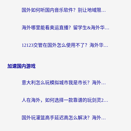
国外如何听国内音乐软件？别让地域限制，断了你的中文歌单
海外哪里能看奥运直播？留学生&海外华人必看的体育赛事观赛终极指南
12123交管在国外怎么使用不了？海外华人必看的无缝访问国内资源指南
加速国内游戏
意大利怎么玩模拟城市我是市长？海外党国服游戏加速终极攻略（附三国3量子特攻解决办法）
人在海外，如何选择一款靠谱的玩剑灵2加速器？
国外玩灌篮高手延迟高怎么解决？海外玩家国服游戏加速终极指南