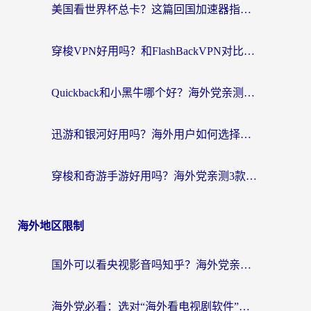
美国看世界杯总卡？这篇回国加速器指南帮你无缝刷国内资源（附苹果手机VPN设置步骤）
穿梭VPN好用吗？和FlashBackVPN对比哪个回国效果更好？
Quickback和小黑牛哪个好？海外党亲测指南，选对回国加速器秒回国内
迅游和银河好用吗？海外用户如何选择回国加速器实现无缝访问国内资源
穿梭和奇游手游好用吗？海外党亲测3款回国加速器，附蜜蜂加速器七天试用攻略
海外地区限制
国外可以看央视影音吗知乎？海外党亲测有效的回国加速方案
海外党必看：选对“海外看电视剧软件”，再也不用愁国内剧刷不了