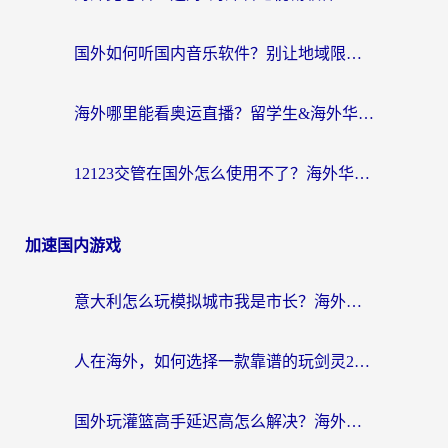
国外如何听国内音乐软件？别让地域限制，断了你的中文歌单
海外哪里能看奥运直播？留学生&海外华人必看的体育赛事观赛终极指南
12123交管在国外怎么使用不了？海外华人必看的无缝访问国内资源指南
加速国内游戏
意大利怎么玩模拟城市我是市长？海外党国服游戏加速终极攻略（附三国3量子特攻解决办法）
人在海外，如何选择一款靠谱的玩剑灵2加速器？
国外玩灌篮高手延迟高怎么解决？海外玩家国服游戏加速终极指南