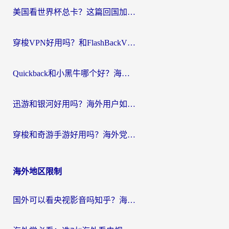
美国看世界杯总卡？这篇回国加速器指南帮你无缝刷国内资源（附苹果手机VPN设置步骤）
穿梭VPN好用吗？和FlashBackVPN对比哪个回国效果更好？
Quickback和小黑牛哪个好？海外党亲测指南，选对回国加速器秒回国内
迅游和银河好用吗？海外用户如何选择回国加速器实现无缝访问国内资源
穿梭和奇游手游好用吗？海外党亲测3款回国加速器，附蜜蜂加速器七天试用攻略
海外地区限制
国外可以看央视影音吗知乎？海外党亲测有效的回国加速方案