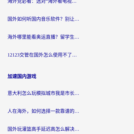
海外党必看：选对“海外看电视剧软件”，再也不用愁国内剧刷不了
国外如何听国内音乐软件？别让地域限制，断了你的中文歌单
海外哪里能看奥运直播？留学生&海外华人必看的体育赛事观赛终极指南
12123交管在国外怎么使用不了？海外华人必看的无缝访问国内资源指南
加速国内游戏
意大利怎么玩模拟城市我是市长？海外党国服游戏加速终极攻略（附三国3量子特攻解决办法）
人在海外，如何选择一款靠谱的玩剑灵2加速器？
国外玩灌篮高手延迟高怎么解决？海外玩家国服游戏加速终极指南