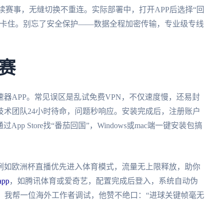
续赛事，无缝切换不重连。实际部署中，打开APP后选择“回
峰卡住。别忘了安全保护——数据全程加密传输，专业级专线
。
赛
器APP。常见误区是乱试免费VPN，不仅速度慢，还易封
技术团队24小时待命，问题秒响应。安装完成后，注册账户
过App Store找“番茄回国”，Windows或mac端一键安装包搞
例如欧洲杯直播优先进入体育模式，流量无上限释放，助你
pp
，如腾讯体育或爱奇艺，配置完成后登入，系统自动伪
时，我帮一位海外工作者调试，他赞不绝口：“进球关键帧毫无