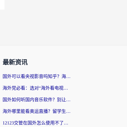
最新资讯
国外可以看央视影音吗知乎？海外党亲测有效的回国加速方案
海外党必看：选对“海外看电视剧软件”，再也不用愁国内剧刷不了
国外如何听国内音乐软件？别让地域限制，断了你的中文歌单
海外哪里能看奥运直播？留学生&海外华人必看的体育赛事观赛终极指南
12123交管在国外怎么使用不了？海外华人必看的无缝访问国内资源指南