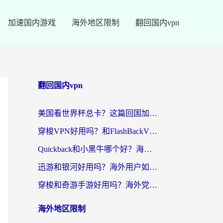
加速国内游戏
海外地区限制
翻回国内vpn
翻回国内vpn
美国看世界杯总卡？这篇回国加速器指南帮你无缝刷国内资源（附苹果手机VPN设置步骤）
穿梭VPN好用吗？和FlashBackVPN对比哪个回国效果更好？
Quickback和小黑牛哪个好？海外党亲测指南，选对回国加速器秒回国内
迅游和银河好用吗？海外用户如何选择回国加速器实现无缝访问国内资源
穿梭和奇游手游好用吗？海外党亲测3款回国加速器，附蜜蜂加速器七天试用攻略
海外地区限制