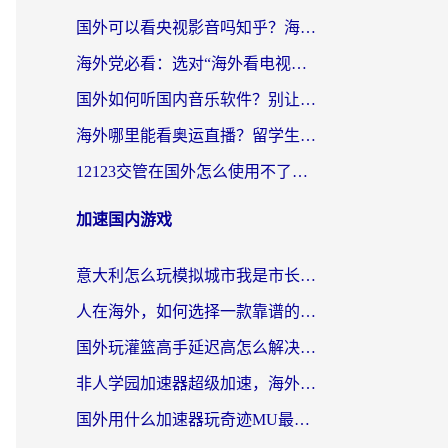
国外可以看央视影音吗知乎？海外党亲测有效的回国加速方案
海外党必看：选对“海外看电视剧软件”，再也不用愁国内剧刷不了
国外如何听国内音乐软件？别让地域限制，断了你的中文歌单
海外哪里能看奥运直播？留学生&海外华人必看的体育赛事观赛终极指南
12123交管在国外怎么使用不了？海外华人必看的无缝访问国内资源指南
加速国内游戏
意大利怎么玩模拟城市我是市长？海外党国服游戏加速终极攻略（附三国3量子特攻解决办法）
人在海外，如何选择一款靠谱的玩剑灵2加速器？
国外玩灌篮高手延迟高怎么解决？海外玩家国服游戏加速终极指南
非人学园加速器超级加速，海外玩家重返国服的通行证
国外用什么加速器玩奇迹MU最好？2026海外玩家国服游戏加速全攻略