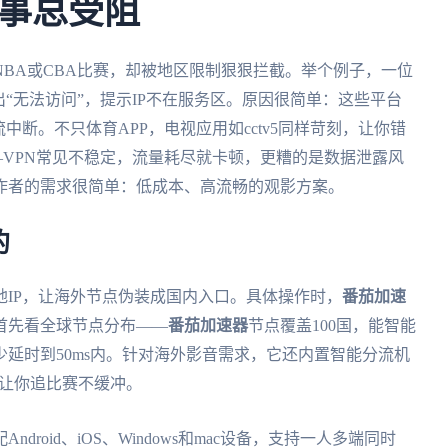
事总受阻
BA或CBA比赛，却被地区限制狠狠拦截。举个例子，一位
“无法访问”，提示IP不在服务区。原因很简单：这些平台
中断。不只体育APP，电视应用如cctv5同样苛刻，让你错
VPN常见不稳定，流量耗尽就卡顿，更糟的是数据泄露风
作者的需求很简单：低成本、高流畅的观影方案。
的
IP，让海外节点伪装成国内入口。具体操作时，
番茄加速
首先看全球节点分布——
番茄加速器
节点覆盖100国，能智能
延时到50ms内。针对海外影音需求，它还内置智能分流机
宽让你追比赛不缓冲。
Android、iOS、Windows和mac设备，支持一人多端同时