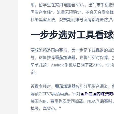
用，留学生在家用电脑看NBA，出门带手机接
国影音专线”，流量无限稳定，不会因突发高
杜绝黑客入侵，观赛期间账号密码都隐匿防护
一步步选对工具看球
要想流畅追国内赛事，第一步是下载靠谱的加速
号。这里推荐
番茄加速器
，它售后实时保障，
简单几步：Android手机从官网下载APK，iOS通
定。
设置专线时，
番茄加速器
智能分配影音通道，
解锁CCTV5高清画质。针对
国外看国内球赛的a
装国内IP，赛事列表瞬间加载。NBA季后赛
掉线，真省心。”