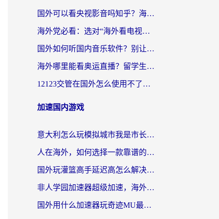
国外可以看央视影音吗知乎？海外党亲测有效的回国加速方案
海外党必看：选对“海外看电视剧软件”，再也不用愁国内剧刷不了
国外如何听国内音乐软件？别让地域限制，断了你的中文歌单
海外哪里能看奥运直播？留学生&海外华人必看的体育赛事观赛终极指南
12123交管在国外怎么使用不了？海外华人必看的无缝访问国内资源指南
加速国内游戏
意大利怎么玩模拟城市我是市长？海外党国服游戏加速终极攻略（附三国3量子特攻解决办法）
人在海外，如何选择一款靠谱的玩剑灵2加速器？
国外玩灌篮高手延迟高怎么解决？海外玩家国服游戏加速终极指南
非人学园加速器超级加速，海外玩家重返国服的通行证
国外用什么加速器玩奇迹MU最好？2026海外玩家国服游戏加速全攻略