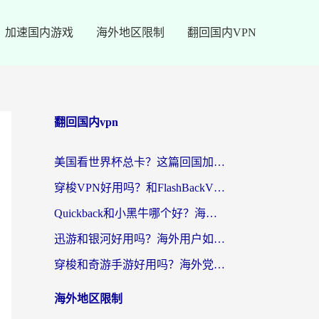
加速国内游戏
海外地区限制
翻回国内VPN
翻回国内vpn
美国看世界杯总卡？这篇回国加速器指南帮你无缝刷国内资源（附苹果手机VPN设置步骤）
穿梭VPN好用吗？和FlashBackVPN对比哪个回国效果更好？
Quickback和小黑牛哪个好？海外党亲测指南，选对回国加速器秒回国内
迅游和银河好用吗？海外用户如何选择回国加速器实现无缝访问国内资源
穿梭和奇游手游好用吗？海外党亲测3款回国加速器，附蜜蜂加速器七天试用攻略
海外地区限制