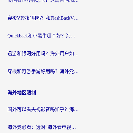
美国看世界杯总卡？这篇回国加速器指南帮你无缝刷国内资源（附苹果手机VPN设置步骤）
穿梭VPN好用吗？和FlashBackVPN对比哪个回国效果更好？
Quickback和小黑牛哪个好？海外党亲测指南，选对回国加速器秒回国内
迅游和银河好用吗？海外用户如何选择回国加速器实现无缝访问国内资源
穿梭和奇游手游好用吗？海外党亲测3款回国加速器，附蜜蜂加速器七天试用攻略
海外地区限制
国外可以看央视影音吗知乎？海外党亲测有效的回国加速方案
海外党必看：选对“海外看电视剧软件”，再也不用愁国内剧刷不了