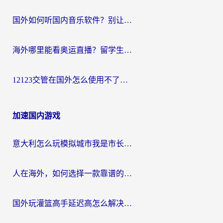
国外如何听国内音乐软件？别让地域限制，断了你的中文歌单
海外哪里能看奥运直播？留学生&海外华人必看的体育赛事观赛终极指南
12123交管在国外怎么使用不了？海外华人必看的无缝访问国内资源指南
加速国内游戏
意大利怎么玩模拟城市我是市长？海外党国服游戏加速终极攻略（附三国3量子特攻解决办法）
人在海外，如何选择一款靠谱的玩剑灵2加速器？
国外玩灌篮高手延迟高怎么解决？海外玩家国服游戏加速终极指南