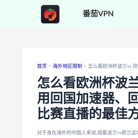
跳
番茄VPN
至
内
容
首页
海外地区限制
怎么看欧洲杯波兰vs 
怎么看欧洲杯波兰
用回国加速器、回
比赛直播的最佳
对于身在海外的中国人来说,观看波兰vs荷兰