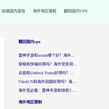
加速国内游戏
海外地区限制
翻回国内VPN
翻回国内vpn
雷神手游和sixfast哪个好？海外党亲测3款回国加速器，教你选对不踩坑
穿梭和快喵好用吗？海外党亲测：小众加速器对比+番茄加速器深度体验
云极和Unblock Youku好用吗？海外党亲测+2026回国加速器避坑指南
ChickCN和海外回国好用吗？海外党2026亲测：从手游到影音，选对加速器的3个关键
海外党必看：雷神手游和快帆TV版好用吗？3步选对回国加速器不踩坑
海外地区限制