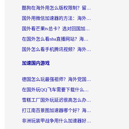
酷狗在海外用怎么版权限制？留学生亲测：3步解决听国内音乐难题
国外用微信加速器的方法：海外党无缝连接国内生活的实用指南
国外看芒果tv总卡？选对回国加速器，轻松追《浪姐》不费劲
在国外怎么看nba直播网站？海外党专属体育观赛指南，告别地区限制！
国外怎么看手机腾讯视频？海外党亲测有效的追剧加速器选择指南
加速国内游戏
德国怎么玩最强祖师？海外党国服游戏加速器选择全攻略（附宝可梦Online实测）
在国外玩QQ飞车需要下载什么加速器呢？海外党亲测有效的国服游戏加速指南
雪糕工厂国外玩延迟很高怎么办？海外玩家国服游戏加速终极攻略（附实测推荐）
打江南百景图加速器哪个好？海外党踩坑N次后，终于找到不卡的秘诀
非洲玩装甲战争用什么加速器好？海外党亲测有效的国服游戏加速方案