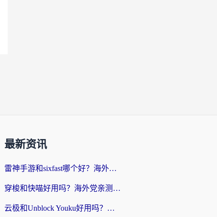
最新资讯
雷神手游和sixfast哪个好？海外党亲测3款回国加速器，教你选对不踩坑
穿梭和快喵好用吗？海外党亲测：小众加速器对比+番茄加速器深度体验
云极和Unblock Youku好用吗？海外党亲测+2026回国加速器避坑指南