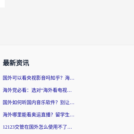
最新资讯
国外可以看央视影音吗知乎？海外党亲测有效的回国加速方案
海外党必看：选对“海外看电视剧软件”，再也不用愁国内剧刷不了
国外如何听国内音乐软件？别让地域限制，断了你的中文歌单
海外哪里能看奥运直播？留学生&海外华人必看的体育赛事观赛终极指南
12123交管在国外怎么使用不了？海外华人必看的无缝访问国内资源指南