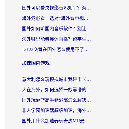
国外可以看央视影音吗知乎？海外党亲测有效的回国加速方案
海外党必看：选对“海外看电视剧软件”，再也不用愁国内剧刷不了
国外如何听国内音乐软件？别让地域限制，断了你的中文歌单
海外哪里能看奥运直播？留学生&海外华人必看的体育赛事观赛终极指南
12123交管在国外怎么使用不了？海外华人必看的无缝访问国内资源指南
加速国内游戏
意大利怎么玩模拟城市我是市长？海外党国服游戏加速终极攻略（附三国3量子特攻解决办法）
人在海外，如何选择一款靠谱的玩剑灵2加速器？
国外玩灌篮高手延迟高怎么解决？海外玩家国服游戏加速终极指南
非人学园加速器超级加速，海外玩家重返国服的通行证
国外用什么加速器玩奇迹MU最好？2026海外玩家国服游戏加速全攻略