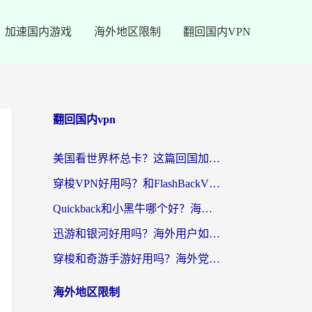
加速国内游戏
海外地区限制
翻回国内VPN
翻回国内vpn
美国看世界杯总卡？这篇回国加速器指南帮你无缝刷国内资源（附苹果手机VPN设置步骤）
穿梭VPN好用吗？和FlashBackVPN对比哪个回国效果更好？
Quickback和小黑牛哪个好？海外党亲测指南，选对回国加速器秒回国内
迅游和银河好用吗？海外用户如何选择回国加速器实现无缝访问国内资源
穿梭和奇游手游好用吗？海外党亲测3款回国加速器，附蜜蜂加速器七天试用攻略
海外地区限制