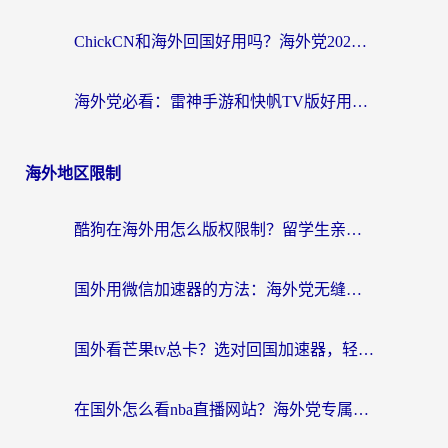
ChickCN和海外回国好用吗？海外党2026亲测：从手游到影音，选对加速器的3个关键
海外党必看：雷神手游和快帆TV版好用吗？3步选对回国加速器不踩坑
海外地区限制
酷狗在海外用怎么版权限制？留学生亲测：3步解决听国内音乐难题
国外用微信加速器的方法：海外党无缝连接国内生活的实用指南
国外看芒果tv总卡？选对回国加速器，轻松追《浪姐》不费劲
在国外怎么看nba直播网站？海外党专属体育观赛指南，告别地区限制！