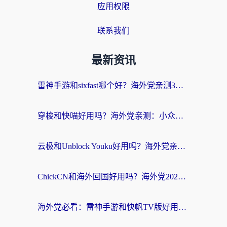
应用权限
联系我们
最新资讯
雷神手游和sixfast哪个好？海外党亲测3款回国加速器，教你选对不踩坑
穿梭和快喵好用吗？海外党亲测：小众加速器对比+番茄加速器深度体验
云极和Unblock Youku好用吗？海外党亲测+2026回国加速器避坑指南
ChickCN和海外回国好用吗？海外党2026亲测：从手游到影音，选对加速器的3个关键
海外党必看：雷神手游和快帆TV版好用吗？3步选对回国加速器不踩坑