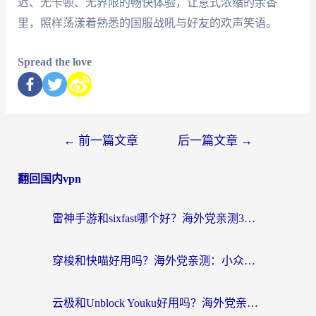
迟、无卡顿、无界限的畅快体验，让意式浓缩的余香
里，照样荡漾着熟悉的国服战吼与好友的欢声笑语。
Spread the love
←
前一篇文章
后一篇文章
→
翻回国内vpn
雷神手游和sixfast哪个好？海外党亲测3款回国加速器，教你选对不踩坑
穿梭和快喵好用吗？海外党亲测：小众加速器对比+番茄加速器深度体验
云极和Unblock Youku好用吗？海外党亲测+2026回国加速器避坑指南