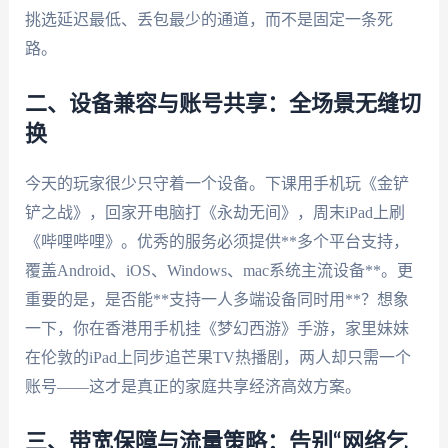
挑选延迟最低、丢包最少的通道，而不是固定一条死
路。
二、设备兼容与账号共享：全场景无缝切
换
今天的玩家很少只守着一个设备。下课用手机玩《金铲
铲之战》，回家开电脑打《永劫无间》，周末iPad上刷
《哔哩哔哩》。优秀的服务必须提供**多个平台支持，
覆盖Android、iOS、Windows、mac系统主流设备**。更
重要的是，是否能**支持一人多端设备同时用**？想象
一下，你在香港用手机挂《梦幻西游》手游，家里妹妹
在伦敦的iPad上同步追芒果TV热播剧，两人却只需一个
账号——这才是真正的家庭共享经济高效方案。
三、带宽保障与流量策略：告别“网络乞