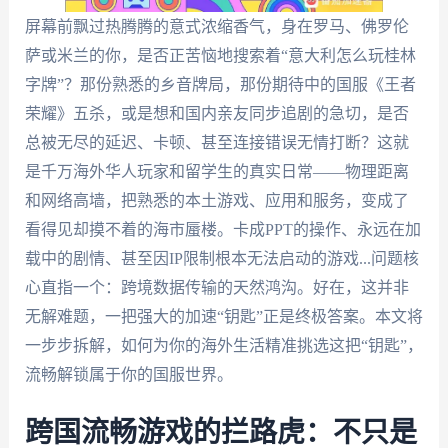
屏幕前飘过热腾腾的意式浓缩香气，身在罗马、佛罗伦
萨或米兰的你，是否正苦恼地搜索着“意大利怎么玩桂林
字牌”？那份熟悉的乡音牌局，那份期待中的国服《王者
荣耀》五杀，或是想和国内亲友同步追剧的急切，是否
总被无尽的延迟、卡顿、甚至连接错误无情打断？这就
是千万海外华人玩家和留学生的真实日常——物理距离
和网络高墙，把熟悉的本土游戏、应用和服务，变成了
看得见却摸不着的海市蜃楼。卡成PPT的操作、永远在加
载中的剧情、甚至因IP限制根本无法启动的游戏...问题核
心直指一个：跨境数据传输的天然鸿沟。好在，这并非
无解难题，一把强大的加速“钥匙”正是终极答案。本文将
一步步拆解，如何为你的海外生活精准挑选这把“钥匙”，
流畅解锁属于你的国服世界。
跨国流畅游戏的拦路虎：不只是