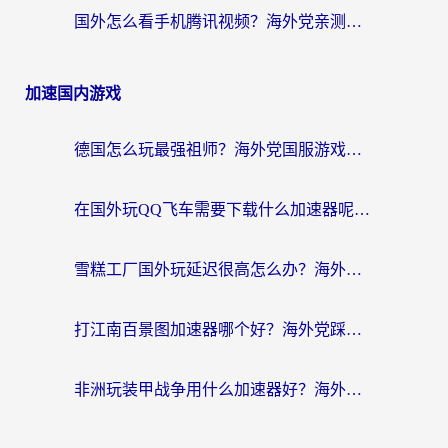
国外怎么看手机腾讯视频？海外党亲测有效的追剧加速器选择指南
加速国内游戏
德国怎么玩最强祖师？海外党国服游戏加速器选择全攻略（附宝可梦Online实测）
在国外玩QQ飞车需要下载什么加速器呢？海外党亲测有效的国服游戏加速指南
雪糕工厂国外玩延迟很高怎么办？海外玩家国服游戏加速终极攻略（附实测推荐）
打江南百景图加速器哪个好？海外党踩坑N次后，终于找到不卡的秘诀
非洲玩装甲战争用什么加速器好？海外党亲测有效的国服游戏加速方案