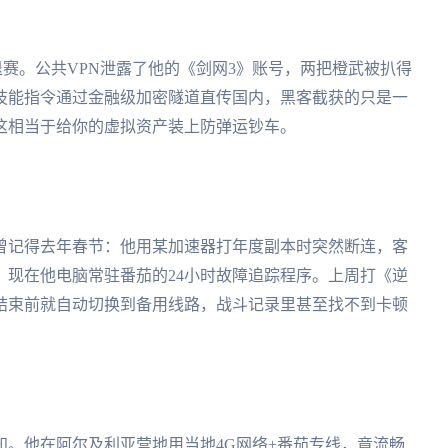
退赛。公共VPN泄露了他的《剑网3》账号，两把橙武被扒得
技能指令通过金融级加密隧道直传国内，黑客截获的只是一
这相当于给你的虚拟资产装上防弹运钞车。
曾记得去年春节：他用某加速器打年度副本时突然断连，客
。现在他电脑常驻番茄的24小时故障追踪程序。上周打《逆
结束前就自动切换到备用线路，战斗记录里甚至找不到卡顿
。他在阿尔及利亚营地用当地4G网络+番茄专线，竟流畅