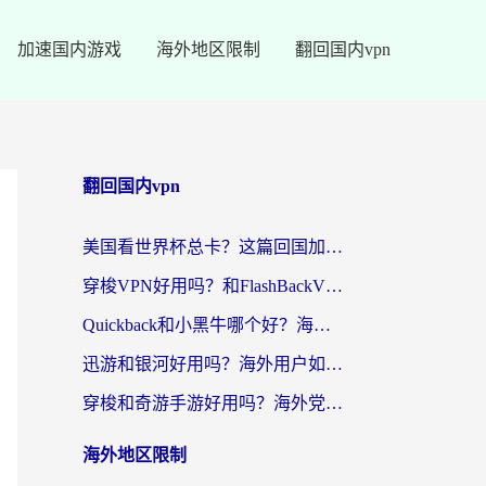
加速国内游戏
海外地区限制
翻回国内vpn
翻回国内vpn
美国看世界杯总卡？这篇回国加速器指南帮你无缝刷国内资源（附苹果手机VPN设置步骤）
穿梭VPN好用吗？和FlashBackVPN对比哪个回国效果更好？
Quickback和小黑牛哪个好？海外党亲测指南，选对回国加速器秒回国内
迅游和银河好用吗？海外用户如何选择回国加速器实现无缝访问国内资源
穿梭和奇游手游好用吗？海外党亲测3款回国加速器，附蜜蜂加速器七天试用攻略
海外地区限制