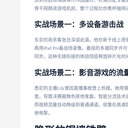
测到你启动
隋唐英杰传
国服时，秒速匹配专属
骨干网跳进游戏机房。整个过程比你煮杯咖啡
实战场景一：多设备游击战
东京的商务客张总深谙此道。他在新干线上用安
再用iPad Pro看战场录像。番茄的多端同
同步。这种无缝衔接的体验彻底释放碎片化时
实战场景二：影音游戏的流
悉尼的主播Lily曾因直播事故登上热搜。她用
宽，导致决赛圈角色原地鬼畜。智能分流技术
而视频流量自动降级到普通通道。就像在高速
驰电掣。