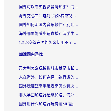
国外可以看央视影音吗知乎？海外党亲测有效的回国加速方案
海外党必看：选对“海外看电视剧软件”，再也不用愁国内剧刷不了
国外如何听国内音乐软件？别让地域限制，断了你的中文歌单
海外哪里能看奥运直播？留学生&海外华人必看的体育赛事观赛终极指南
12123交管在国外怎么使用不了？海外华人必看的无缝访问国内资源指南
加速国内游戏
意大利怎么玩模拟城市我是市长？海外党国服游戏加速终极攻略（附三国3量子特攻解决办法）
人在海外，如何选择一款靠谱的玩剑灵2加速器？
国外玩灌篮高手延迟高怎么解决？海外玩家国服游戏加速终极指南
非人学园加速器超级加速，海外玩家重返国服的通行证
国外用什么加速器玩奇迹MU最好？2026海外玩家国服游戏加速全攻略