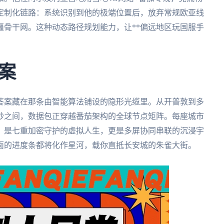
定制化链路：系统识别到他的极端位置后，放弃常规欧亚线
疆骨干网。这种动态路径规划能力，让**偏远地区玩国服手
案
答案藏在那条由智能算法铺设的隐形光缆里。从开普敦到多
秒之间，数据包正穿越番茄架构的全球节点矩阵。每座城市
，是七重加密守护的虚拟人生，更是多屏协同串联的沉浸宇
面的进度条都将化作星河，载你直抵长安城的朱雀大街。