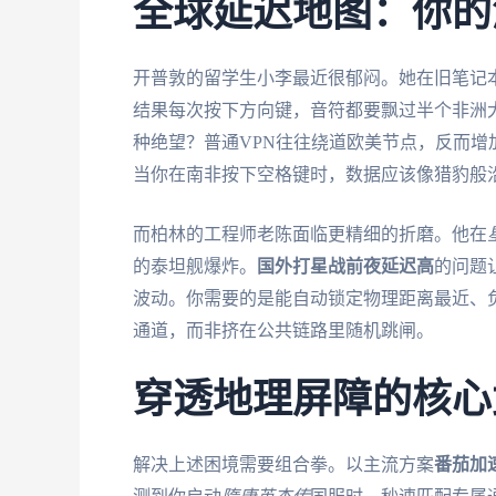
全球延迟地图：你的
开普敦的留学生小李最近很郁闷。她在旧笔记
结果每次按下方向键，音符都要飘过半个非洲
种绝望？普通VPN往往绕道欧美节点，反而
当你在南非按下空格键时，数据应该像猎豹般
而柏林的工程师老陈面临更精细的折磨。他在
的泰坦舰爆炸。
国外打星战前夜延迟高
的问题
波动。你需要的是能自动锁定物理距离最近、
通道，而非挤在公共链路里随机跳闸。
穿透地理屏障的核心
解决上述困境需要组合拳。以主流方案
番茄加