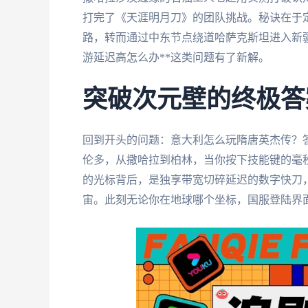
打完了《天涯明月刀》的团队挑战。秘诀在于
路，转而通过中东节点绕道哈萨克斯坦进入新
游延迟高怎么办**这类问题有了新解。
突破次元壁的终极答
回到开头的问题：意大利怎么玩隋唐英杰传？
伦多，从撒哈拉到柏林，当你按下技能键的毫
的光标背后，是独享带宽切碎延迟的数字快刀
宙。此刻无论你在地球哪个坐标，国服登陆界