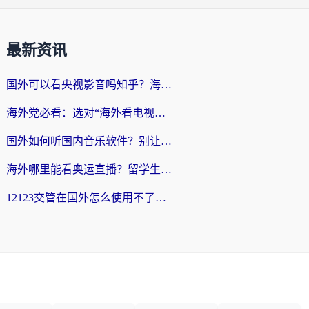
最新资讯
国外可以看央视影音吗知乎？海外党亲测有效的回国加速方案
海外党必看：选对“海外看电视剧软件”，再也不用愁国内剧刷不了
国外如何听国内音乐软件？别让地域限制，断了你的中文歌单
海外哪里能看奥运直播？留学生&海外华人必看的体育赛事观赛终极指南
12123交管在国外怎么使用不了？海外华人必看的无缝访问国内资源指南