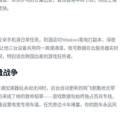
通道：从你罗马的公寓出发，直连香港中转节点，再经上海
还快。
卓手机清日常任务，到酒店切Windows笔电打副本，深夜
步许可让他三台设备共用同一高速通道，账号数据在云服务器实时
间，特别适合跨国出差的游戏狂热者。
量战争
普通加速器玩
永劫无间
时，后台自动更新的网飞剧集抢光带
后来成了她的救命稻草——游戏数据包始终独占百兆专线，
路设置电竞专用车道，任凭旁边卡车堵塞，你的跑车永远风