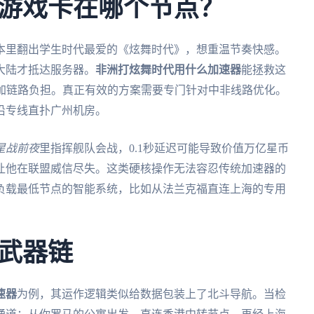
游戏卡在哪个节点？
本里翻出学生时代最爱的《炫舞时代》，想重温节奏快感。
大陆才抵达服务器。
非洲打炫舞时代用什么加速器
能拯救这
增加链路负担。真正有效的方案需要专门针对中非线路优化。
沿专线直扑广州机房。
星战前夜
里指挥舰队会战，0.1秒延迟可能导致价值万亿星币
让他在联盟威信尽失。这类硬核操作无法容忍传统加速器的
负载最低节点的智能系统，比如从法兰克福直连上海的专用
武器链
速器
为例，其运作逻辑类似给数据包装上了北斗导航。当检