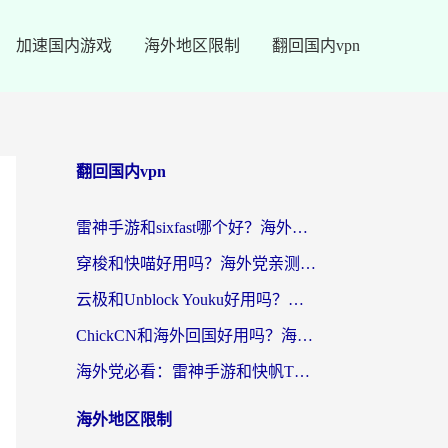
加速国内游戏
海外地区限制
翻回国内vpn
翻回国内vpn
雷神手游和sixfast哪个好？海外党亲测3款回国加速器，教你选对不踩坑
穿梭和快喵好用吗？海外党亲测：小众加速器对比+番茄加速器深度体验
云极和Unblock Youku好用吗？海外党亲测+2026回国加速器避坑指南
ChickCN和海外回国好用吗？海外党2026亲测：从手游到影音，选对加速器的3个关键
海外党必看：雷神手游和快帆TV版好用吗？3步选对回国加速器不踩坑
海外地区限制