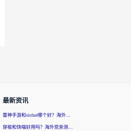
最新资讯
雷神手游和sixfast哪个好？海外党亲测3款回国加速器，教你选对不踩坑
穿梭和快喵好用吗？海外党亲测：小众加速器对比+番茄加速器深度体验