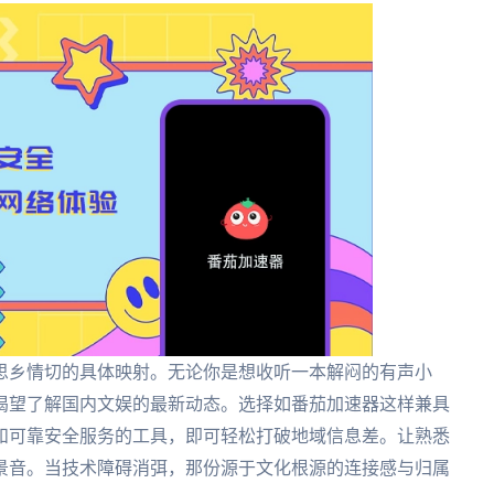
思乡情切的具体映射。无论你是想收听一本解闷的有声小
渴望了解国内文娱的最新动态。选择如番茄加速器这样兼具
和可靠安全服务的工具，即可轻松打破地域信息差。让熟悉
景音。当技术障碍消弭，那份源于文化根源的连接感与归属