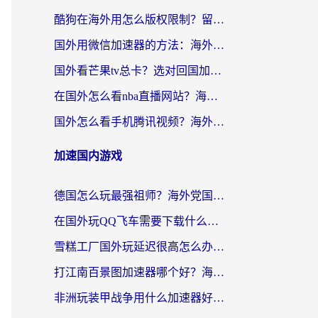
酷狗在海外用怎么版权限制？留学生亲测：3步解决听国内音乐难题
国外用微信加速器的方法：海外党无缝连接国内生活的实用指南
国外看芒果tv总卡？选对回国加速器，轻松追《浪姐》不费劲
在国外怎么看nba直播网站？海外党专属体育观赛指南，告别地区限制！
国外怎么看手机腾讯视频？海外党亲测有效的追剧加速器选择指南
加速国内游戏
德国怎么玩最强祖师？海外党国服游戏加速器选择全攻略（附宝可梦Online实测）
在国外玩QQ飞车需要下载什么加速器呢？海外党亲测有效的国服游戏加速指南
雪糕工厂国外玩延迟很高怎么办？海外玩家国服游戏加速终极攻略（附实测推荐）
打江南百景图加速器哪个好？海外党踩坑N次后，终于找到不卡的秘诀
非洲玩装甲战争用什么加速器好？海外党亲测有效的国服游戏加速方案