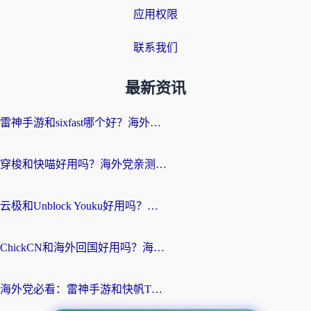
应用权限
联系我们
最新资讯
雷神手游和sixfast哪个好？海外党亲测3款回国加速器，教你选对不踩坑
穿梭和快喵好用吗？海外党亲测：小众加速器对比+番茄加速器深度体验
云极和Unblock Youku好用吗？海外党亲测+2026回国加速器避坑指南
ChickCN和海外回国好用吗？海外党2026亲测：从手游到影音，选对加速器的3个关键
海外党必看：雷神手游和快帆TV版好用吗？3步选对回国加速器不踩坑