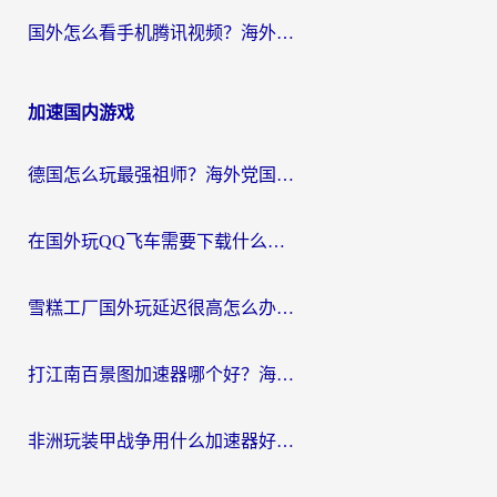
国外怎么看手机腾讯视频？海外党亲测有效的追剧加速器选择指南
加速国内游戏
德国怎么玩最强祖师？海外党国服游戏加速器选择全攻略（附宝可梦Online实测）
在国外玩QQ飞车需要下载什么加速器呢？海外党亲测有效的国服游戏加速指南
雪糕工厂国外玩延迟很高怎么办？海外玩家国服游戏加速终极攻略（附实测推荐）
打江南百景图加速器哪个好？海外党踩坑N次后，终于找到不卡的秘诀
非洲玩装甲战争用什么加速器好？海外党亲测有效的国服游戏加速方案