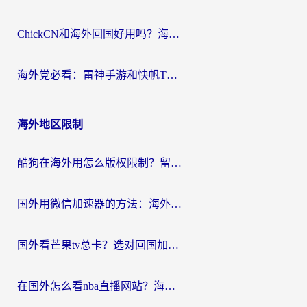
ChickCN和海外回国好用吗？海外党2026亲测：从手游到影音，选对加速器的3个关键
海外党必看：雷神手游和快帆TV版好用吗？3步选对回国加速器不踩坑
海外地区限制
酷狗在海外用怎么版权限制？留学生亲测：3步解决听国内音乐难题
国外用微信加速器的方法：海外党无缝连接国内生活的实用指南
国外看芒果tv总卡？选对回国加速器，轻松追《浪姐》不费劲
在国外怎么看nba直播网站？海外党专属体育观赛指南，告别地区限制！