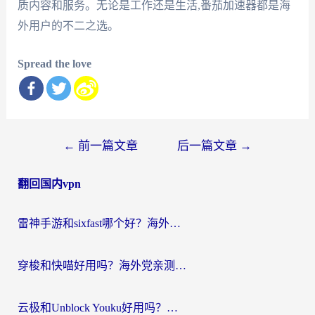
质内容和服务。无论是工作还是生活,番茄加速器都是海
外用户的不二之选。
Spread the love
文
←
前一篇文章
后一篇文章
→
章
翻回国内vpn
导
航
雷神手游和sixfast哪个好？海外党亲测3款回国加速器，教你选对不踩坑
穿梭和快喵好用吗？海外党亲测：小众加速器对比+番茄加速器深度体验
云极和Unblock Youku好用吗？海外党亲测+2026回国加速器避坑指南