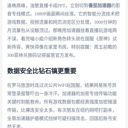
逢晚高峰，油管直播卡成PPT。立刻切到
番茄加速器
的影
音专线模式，1080P画面瞬间丝滑。它的智能分流技术把
游戏数据、视频流量和网页浏览区分处理，3000分钟的
月流量包从没触顶过。那晚用加速器挂着直播玩游戏两
不误，看完喵小姐介绍新角色转头就在国服《原神》试
新阵容，爽快得像在家里书房。特别提醒：周五前瞻的
300菲林兑换码记得留意官方发布。
数据安全比钻石镐更重要
在罗马旅游时连过次公共WiFi玩国服，结果网易账号异
常登录报警吓出一身冷汗。加速器的加密专线传输功能
关键时刻能救命。所有游戏数据包都经高强度加密隧道
传输，比裸连安全太多。有次朋友在纽约网吧打副本，
全靠加速器护盾模式挡掉可疑扫描攻击，回国后账号安
然无恙。