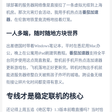
球部署的服务器网络像是直接拉了一条虚拟光缆到上海
机房。那次元宵灯会活动，我用手机热点连
番茄加速
器
，在伦敦地铁里竟流畅地挂着灯笼。
一人多端，随时随地方块世界
出差德国时带着Windows笔记本，平时在悉尼用Mac办
公，晚上在公寓用iPad刷建筑教程。
番茄加速器
支持全平
台同步使用这点简直救星。登机前手机开热点连加速器
更新游戏包，飞机落地正好更新完。转机时掏出手机就
能进服务器修整白天被熊孩子炸坏的城墙。跨设备无缝
衔接让碎片化时间都变得有意义。
专线才是稳定联机的核心
还记得上周五追《绝区零》1.3版本前瞻直播吗？当时恰