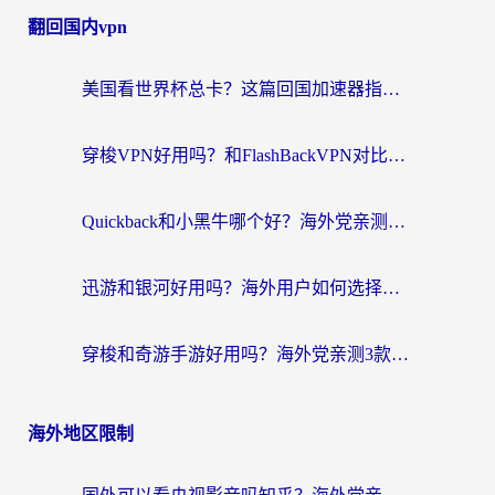
翻回国内vpn
美国看世界杯总卡？这篇回国加速器指南帮你无缝刷国内资源（附苹果手机VPN设置步骤）
穿梭VPN好用吗？和FlashBackVPN对比哪个回国效果更好？
Quickback和小黑牛哪个好？海外党亲测指南，选对回国加速器秒回国内
迅游和银河好用吗？海外用户如何选择回国加速器实现无缝访问国内资源
穿梭和奇游手游好用吗？海外党亲测3款回国加速器，附蜜蜂加速器七天试用攻略
海外地区限制