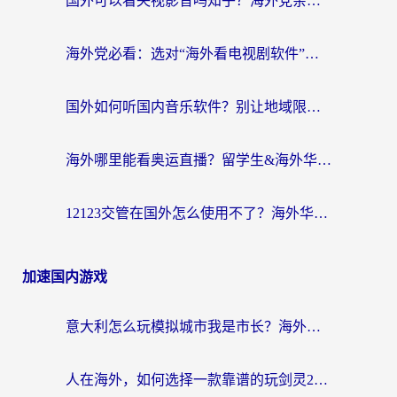
国外可以看央视影音吗知乎？海外党亲测有效的回国加速方案
海外党必看：选对“海外看电视剧软件”，再也不用愁国内剧刷不了
国外如何听国内音乐软件？别让地域限制，断了你的中文歌单
海外哪里能看奥运直播？留学生&海外华人必看的体育赛事观赛终极指南
12123交管在国外怎么使用不了？海外华人必看的无缝访问国内资源指南
加速国内游戏
意大利怎么玩模拟城市我是市长？海外党国服游戏加速终极攻略（附三国3量子特攻解决办法）
人在海外，如何选择一款靠谱的玩剑灵2加速器？