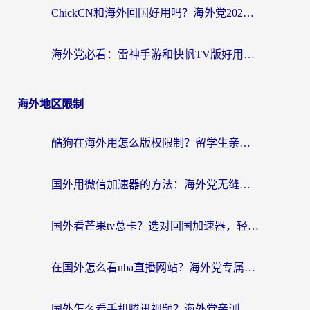
ChickCN和海外回国好用吗？海外党2026亲测：从手游到影音，选对加速器的3个关键
海外党必看：雷神手游和快帆TV版好用吗？3步选对回国加速器不踩坑
海外地区限制
酷狗在海外用怎么版权限制？留学生亲测：3步解决听国内音乐难题
国外用微信加速器的方法：海外党无缝连接国内生活的实用指南
国外看芒果tv总卡？选对回国加速器，轻松追《浪姐》不费劲
在国外怎么看nba直播网站？海外党专属体育观赛指南，告别地区限制！
国外怎么看手机腾讯视频？海外党亲测有效的追剧加速器选择指南