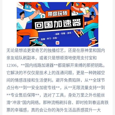
无论是想追更爱奇艺的独播综艺，还是在原神里和国内
亲友组队刷副本，或者只是想顺滑地使用支付宝和
12306，**国内线路加速器**都是解开束缚的那把钥匙。
它解决的不仅仅是技术上的连通问题，更是一种跨越空
间的情感连接和生活便利。避开免费陷阱，从**全球节
点分布**到**安全加密专线**，从**无限流量支持**到
**专业售后保障**，选对了工具，身处万里之外也能丝
滑“冲浪”国内网络。那种流畅刷抖音、即时抢到春运高铁
票的幸福感，真的会让你的海外生活品质感提升一大