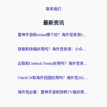
联系我们
最新资讯
雷神手游和sixfast哪个好？海外党亲测3款回国加速器，教你选对不踩坑
穿梭和快喵好用吗？海外党亲测：小众加速器对比+番茄加速器深度体验
云极和Unblock Youku好用吗？海外党亲测+2026回国加速器避坑指南
ChickCN和海外回国好用吗？海外党2026亲测：从手游到影音，选对加速器的3个关键
海外党必看：雷神手游和快帆TV版好用吗？3步选对回国加速器不踩坑