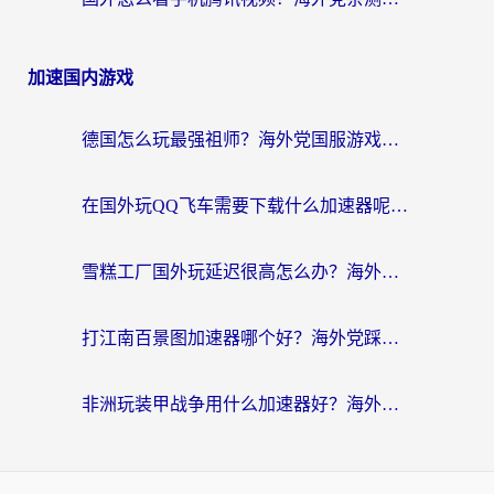
加速国内游戏
德国怎么玩最强祖师？海外党国服游戏加速器选择全攻略（附宝可梦Online实测）
在国外玩QQ飞车需要下载什么加速器呢？海外党亲测有效的国服游戏加速指南
雪糕工厂国外玩延迟很高怎么办？海外玩家国服游戏加速终极攻略（附实测推荐）
打江南百景图加速器哪个好？海外党踩坑N次后，终于找到不卡的秘诀
非洲玩装甲战争用什么加速器好？海外党亲测有效的国服游戏加速方案