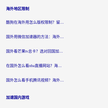
海外地区限制
酷狗在海外用怎么版权限制？留学生亲测：3步解决听国内音乐难题
国外用微信加速器的方法：海外党无缝连接国内生活的实用指南
国外看芒果tv总卡？选对回国加速器，轻松追《浪姐》不费劲
在国外怎么看nba直播网站？海外党专属体育观赛指南，告别地区限制！
国外怎么看手机腾讯视频？海外党亲测有效的追剧加速器选择指南
加速国内游戏