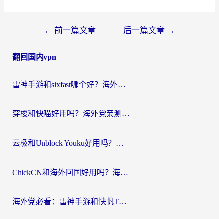
文
←
前一篇文章
后一篇文章
→
章
翻回国内vpn
导
航
雷神手游和sixfast哪个好？海外党亲测3款回国加速器，教你选对不踩坑
穿梭和快喵好用吗？海外党亲测：小众加速器对比+番茄加速器深度体验
云极和Unblock Youku好用吗？海外党亲测+2026回国加速器避坑指南
ChickCN和海外回国好用吗？海外党2026亲测：从手游到影音，选对加速器的3个关键
海外党必看：雷神手游和快帆TV版好用吗？3步选对回国加速器不踩坑