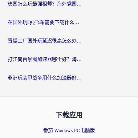
德国怎么玩最强祖师？海外党国服游戏加速器选择全攻略（附宝可梦Online实测）
在国外玩QQ飞车需要下载什么加速器呢？海外党亲测有效的国服游戏加速指南
雪糕工厂国外玩延迟很高怎么办？海外玩家国服游戏加速终极攻略（附实测推荐）
打江南百景图加速器哪个好？海外党踩坑N次后，终于找到不卡的秘诀
非洲玩装甲战争用什么加速器好？海外党亲测有效的国服游戏加速方案
下载应用
番茄 Windows PC电脑版