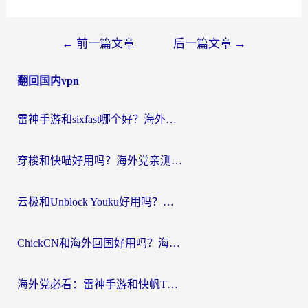
文
←
前一篇文章
后一篇文章
→
章
翻回国内vpn
导
航
雷神手游和sixfast哪个好？海外党亲测3款回国加速器，教你选对不踩坑
穿梭和快喵好用吗？海外党亲测：小众加速器对比+番茄加速器深度体验
云极和Unblock Youku好用吗？海外党亲测+2026回国加速器避坑指南
ChickCN和海外回国好用吗？海外党2026亲测：从手游到影音，选对加速器的3个关键
海外党必看：雷神手游和快帆TV版好用吗？3步选对回国加速器不踩坑