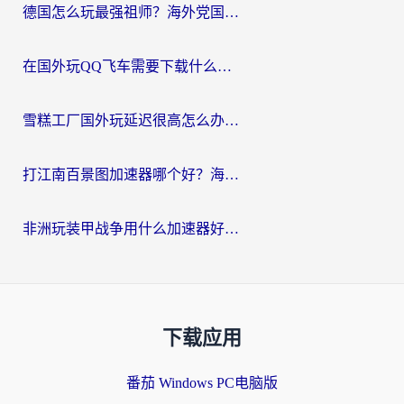
德国怎么玩最强祖师？海外党国服游戏加速器选择全攻略（附宝可梦Online实测）
在国外玩QQ飞车需要下载什么加速器呢？海外党亲测有效的国服游戏加速指南
雪糕工厂国外玩延迟很高怎么办？海外玩家国服游戏加速终极攻略（附实测推荐）
打江南百景图加速器哪个好？海外党踩坑N次后，终于找到不卡的秘诀
非洲玩装甲战争用什么加速器好？海外党亲测有效的国服游戏加速方案
下载应用
番茄 Windows PC电脑版