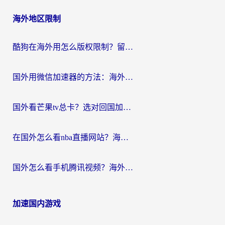
海外地区限制
酷狗在海外用怎么版权限制？留学生亲测：3步解决听国内音乐难题
国外用微信加速器的方法：海外党无缝连接国内生活的实用指南
国外看芒果tv总卡？选对回国加速器，轻松追《浪姐》不费劲
在国外怎么看nba直播网站？海外党专属体育观赛指南，告别地区限制！
国外怎么看手机腾讯视频？海外党亲测有效的追剧加速器选择指南
加速国内游戏