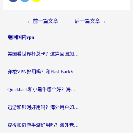
文
←
前一篇文章
后一篇文章
→
章
翻回国内vpn
导
航
美国看世界杯总卡？这篇回国加速器指南帮你无缝刷国内资源（附苹果手机VPN设置步骤）
穿梭VPN好用吗？和FlashBackVPN对比哪个回国效果更好？
Quickback和小黑牛哪个好？海外党亲测指南，选对回国加速器秒回国内
迅游和银河好用吗？海外用户如何选择回国加速器实现无缝访问国内资源
穿梭和奇游手游好用吗？海外党亲测3款回国加速器，附蜜蜂加速器七天试用攻略