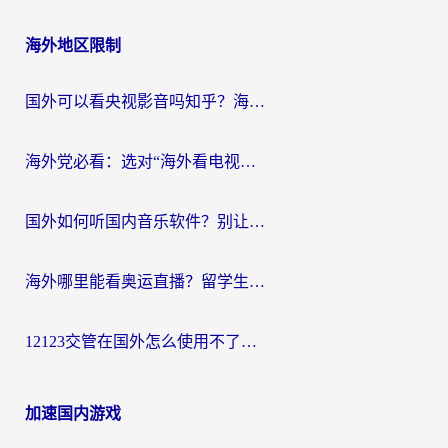
海外地区限制
国外可以看央视影音吗知乎？海外党亲测有效的回国加速方案
海外党必看：选对“海外看电视剧软件”，再也不用愁国内剧刷不了
国外如何听国内音乐软件？别让地域限制，断了你的中文歌单
海外哪里能看奥运直播？留学生&海外华人必看的体育赛事观赛终极指南
12123交管在国外怎么使用不了？海外华人必看的无缝访问国内资源指南
加速国内游戏