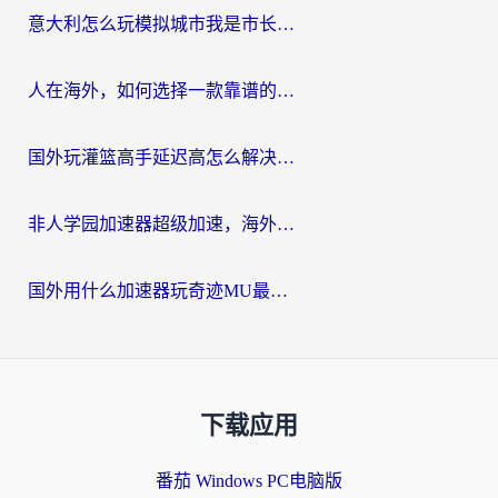
意大利怎么玩模拟城市我是市长？海外党国服游戏加速终极攻略（附三国3量子特攻解决办法）
人在海外，如何选择一款靠谱的玩剑灵2加速器？
国外玩灌篮高手延迟高怎么解决？海外玩家国服游戏加速终极指南
非人学园加速器超级加速，海外玩家重返国服的通行证
国外用什么加速器玩奇迹MU最好？2026海外玩家国服游戏加速全攻略
下载应用
番茄 Windows PC电脑版