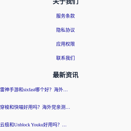
关于我们
服务条款
隐私协议
应用权限
联系我们
最新资讯
雷神手游和sixfast哪个好？海外党亲测3款回国加速器，教你选对不踩坑
穿梭和快喵好用吗？海外党亲测：小众加速器对比+番茄加速器深度体验
云极和Unblock Youku好用吗？海外党亲测+2026回国加速器避坑指南