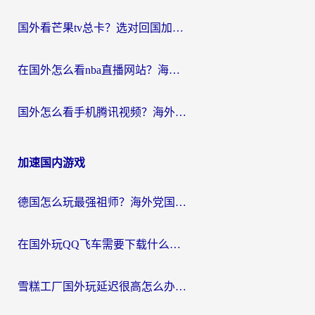
国外看芒果tv总卡？选对回国加速器，轻松追《浪姐》不费劲
在国外怎么看nba直播网站？海外党专属体育观赛指南，告别地区限制！
国外怎么看手机腾讯视频？海外党亲测有效的追剧加速器选择指南
加速国内游戏
德国怎么玩最强祖师？海外党国服游戏加速器选择全攻略（附宝可梦Online实测）
在国外玩QQ飞车需要下载什么加速器呢？海外党亲测有效的国服游戏加速指南
雪糕工厂国外玩延迟很高怎么办？海外玩家国服游戏加速终极攻略（附实测推荐）