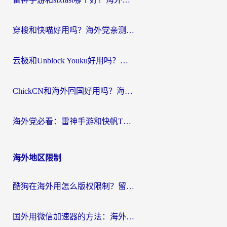
穿梭和快喵好用吗？海外党亲测：小众加速器对比+番茄加速器深度体验
云极和Unblock Youku好用吗？海外党亲测+2026回国加速器避坑指南
ChickCN和海外回国好用吗？海外党2026亲测：从手游到影音，选对加速器的3个关键
海外党必看：雷神手游和快帆TV版好用吗？3步选对回国加速器不踩坑
海外地区限制
酷狗在海外用怎么版权限制？留学生亲测：3步解决听国内音乐难题
国外用微信加速器的方法：海外党无缝连接国内生活的实用指南