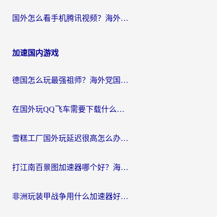
国外怎么看手机腾讯视频？海外党亲测有效的追剧加速器选择指南
加速国内游戏
德国怎么玩最强祖师？海外党国服游戏加速器选择全攻略（附宝可梦Online实测）
在国外玩QQ飞车需要下载什么加速器呢？海外党亲测有效的国服游戏加速指南
雪糕工厂国外玩延迟很高怎么办？海外玩家国服游戏加速终极攻略（附实测推荐）
打江南百景图加速器哪个好？海外党踩坑N次后，终于找到不卡的秘诀
非洲玩装甲战争用什么加速器好？海外党亲测有效的国服游戏加速方案