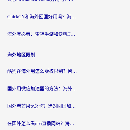
ChickCN和海外回国好用吗？海外党2026亲测：从手游到影音，选对加速器的3个关键
海外党必看：雷神手游和快帆TV版好用吗？3步选对回国加速器不踩坑
海外地区限制
酷狗在海外用怎么版权限制？留学生亲测：3步解决听国内音乐难题
国外用微信加速器的方法：海外党无缝连接国内生活的实用指南
国外看芒果tv总卡？选对回国加速器，轻松追《浪姐》不费劲
在国外怎么看nba直播网站？海外党专属体育观赛指南，告别地区限制！