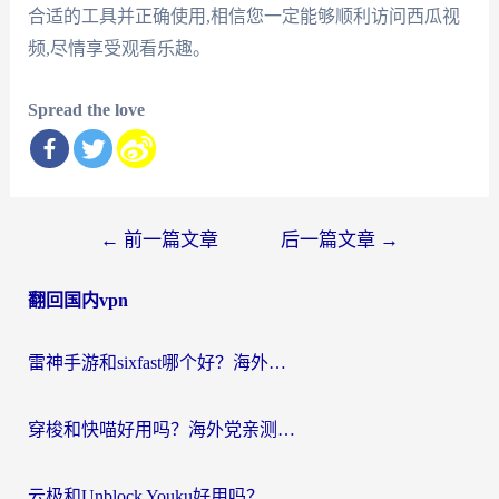
合适的工具并正确使用,相信您一定能够顺利访问西瓜视
频,尽情享受观看乐趣。
Spread the love
文
←
前一篇文章
后一篇文章
→
章
翻回国内vpn
导
航
雷神手游和sixfast哪个好？海外党亲测3款回国加速器，教你选对不踩坑
穿梭和快喵好用吗？海外党亲测：小众加速器对比+番茄加速器深度体验
云极和Unblock Youku好用吗？海外党亲测+2026回国加速器避坑指南