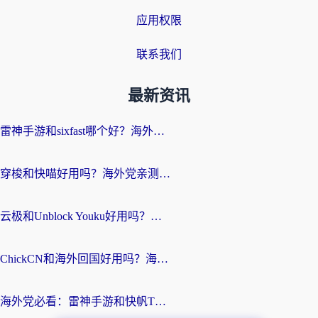
应用权限
联系我们
最新资讯
雷神手游和sixfast哪个好？海外党亲测3款回国加速器，教你选对不踩坑
穿梭和快喵好用吗？海外党亲测：小众加速器对比+番茄加速器深度体验
云极和Unblock Youku好用吗？海外党亲测+2026回国加速器避坑指南
ChickCN和海外回国好用吗？海外党2026亲测：从手游到影音，选对加速器的3个关键
海外党必看：雷神手游和快帆TV版好用吗？3步选对回国加速器不踩坑