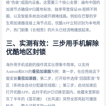
络"伪装"成国内设备。这需要三个核心支撑：遍布中国的
加速节点确保IP归属地有效、独享带宽保证4K视频不转
圈、以及智能系统自动避开拥堵线路。例如在巴黎的学
生用加速器连接上海节点后，优酷APP立刻识别为本地用
户，热门剧集《长相思》的片头已经流畅播放起来。
三、实测有效：三步用手机解除
优酷地区封锁
海外用手机追剧的操作其实比想象中简单。以支持
Android和iOS的
番茄加速器
为例：第一步，在应用商店下
载安装
番茄加速器
；第二步，打开软件选择"回国影音"专
区（系统会自动分配最优线路）；第三步，启动加速后
打开优酷APP。此时手机IP已切换至国内，收藏夹里那些
灰了半年的《莲花楼》《长风渡》突然全部亮起可播放
标志——整个过程不到一分钟。