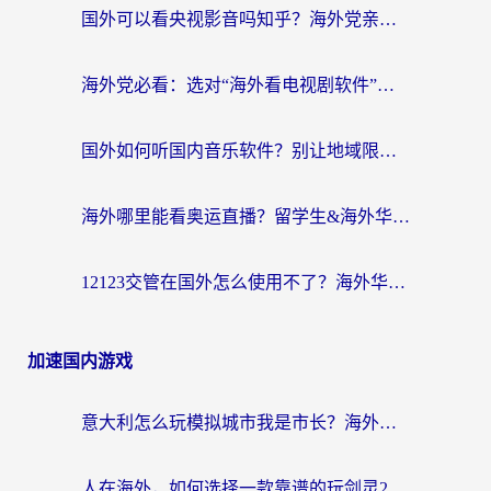
国外可以看央视影音吗知乎？海外党亲测有效的回国加速方案
海外党必看：选对“海外看电视剧软件”，再也不用愁国内剧刷不了
国外如何听国内音乐软件？别让地域限制，断了你的中文歌单
海外哪里能看奥运直播？留学生&海外华人必看的体育赛事观赛终极指南
12123交管在国外怎么使用不了？海外华人必看的无缝访问国内资源指南
加速国内游戏
意大利怎么玩模拟城市我是市长？海外党国服游戏加速终极攻略（附三国3量子特攻解决办法）
人在海外，如何选择一款靠谱的玩剑灵2加速器？