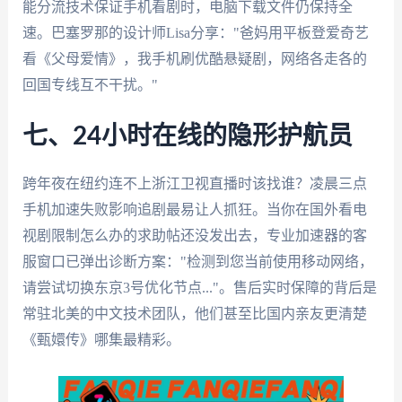
能分流技术保证手机看剧时，电脑下载文件仍保持全
速。巴塞罗那的设计师Lisa分享："爸妈用平板登爱奇艺
看《父母爱情》，我手机刷优酷悬疑剧，网络各走各的
回国专线互不干扰。"
七、24小时在线的隐形护航员
跨年夜在纽约连不上浙江卫视直播时该找谁？凌晨三点
手机加速失败影响追剧最易让人抓狂。当你在国外看电
视剧限制怎么办的求助帖还没发出去，专业加速器的客
服窗口已弹出诊断方案："检测到您当前使用移动网络，
请尝试切换东京3号优化节点..."。售后实时保障的背后是
常驻北美的中文技术团队，他们甚至比国内亲友更清楚
《甄嬛传》哪集最精彩。