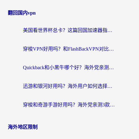
翻回国内vpn
美国看世界杯总卡？这篇回国加速器指南帮你无缝刷国内资源（附苹果手机VPN设置步骤）
穿梭VPN好用吗？和FlashBackVPN对比哪个回国效果更好？
Quickback和小黑牛哪个好？海外党亲测指南，选对回国加速器秒回国内
迅游和银河好用吗？海外用户如何选择回国加速器实现无缝访问国内资源
穿梭和奇游手游好用吗？海外党亲测3款回国加速器，附蜜蜂加速器七天试用攻略
海外地区限制