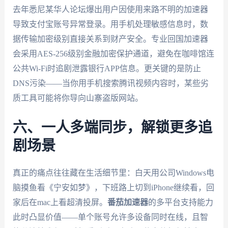
去年悉尼某华人论坛爆出用户因使用来路不明的加速器
导致支付宝账号异常登录。用手机处理敏感信息时，数
据传输加密级别直接关系到财产安全。专业回国加速器
会采用AES-256级别金融加密保护通道，避免在咖啡馆连
公共Wi-Fi时追剧泄露银行APP信息。更关键的是防止
DNS污染——当你用手机搜索腾讯视频内容时，某些劣
质工具可能将你导向山寨盗版网站。
六、一人多端同步，解锁更多追
剧场景
真正的痛点往往藏在生活细节里：白天用公司Windows电
脑摸鱼看《宁安如梦》，下班路上切到iPhone继续看，回
家后在mac上看超清投屏。
番茄加速器
的多平台支持能力
此时凸显价值——单个账号允许多设备同时在线，且智