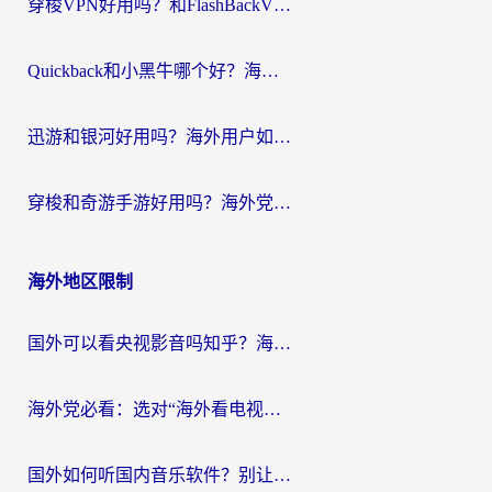
穿梭VPN好用吗？和FlashBackVPN对比哪个回国效果更好？
Quickback和小黑牛哪个好？海外党亲测指南，选对回国加速器秒回国内
迅游和银河好用吗？海外用户如何选择回国加速器实现无缝访问国内资源
穿梭和奇游手游好用吗？海外党亲测3款回国加速器，附蜜蜂加速器七天试用攻略
海外地区限制
国外可以看央视影音吗知乎？海外党亲测有效的回国加速方案
海外党必看：选对“海外看电视剧软件”，再也不用愁国内剧刷不了
国外如何听国内音乐软件？别让地域限制，断了你的中文歌单