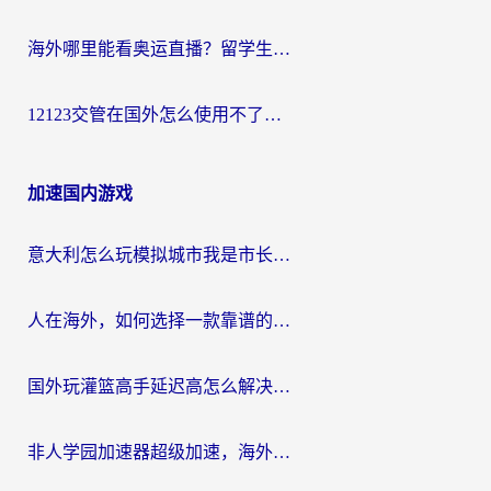
海外哪里能看奥运直播？留学生&海外华人必看的体育赛事观赛终极指南
12123交管在国外怎么使用不了？海外华人必看的无缝访问国内资源指南
加速国内游戏
意大利怎么玩模拟城市我是市长？海外党国服游戏加速终极攻略（附三国3量子特攻解决办法）
人在海外，如何选择一款靠谱的玩剑灵2加速器？
国外玩灌篮高手延迟高怎么解决？海外玩家国服游戏加速终极指南
非人学园加速器超级加速，海外玩家重返国服的通行证