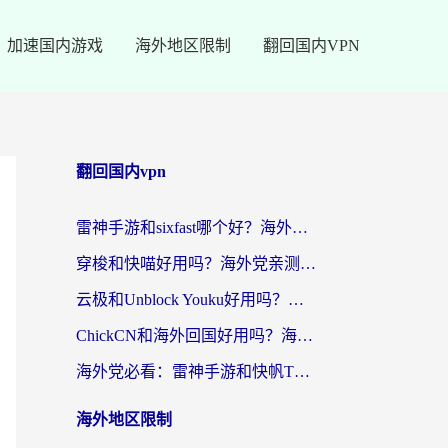
加速国内游戏
海外地区限制
翻回国内VPN
翻回国内vpn
雷神手游和sixfast哪个好？海外党亲测3款回国加速器，教你选对不踩坑
穿梭和快喵好用吗？海外党亲测：小众加速器对比+番茄加速器深度体验
云极和Unblock Youku好用吗？海外党亲测+2026回国加速器避坑指南
ChickCN和海外回国好用吗？海外党2026亲测：从手游到影音，选对加速器的3个关键
海外党必看：雷神手游和快帆TV版好用吗？3步选对回国加速器不踩坑
海外地区限制