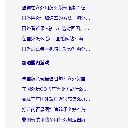
酷狗在海外用怎么版权限制？留学生亲测：3步解决听国内音乐难题
国外用微信加速器的方法：海外党无缝连接国内生活的实用指南
国外看芒果tv总卡？选对回国加速器，轻松追《浪姐》不费劲
在国外怎么看nba直播网站？海外党专属体育观赛指南，告别地区限制！
国外怎么看手机腾讯视频？海外党亲测有效的追剧加速器选择指南
加速国内游戏
德国怎么玩最强祖师？海外党国服游戏加速器选择全攻略（附宝可梦Online实测）
在国外玩QQ飞车需要下载什么加速器呢？海外党亲测有效的国服游戏加速指南
雪糕工厂国外玩延迟很高怎么办？海外玩家国服游戏加速终极攻略（附实测推荐）
打江南百景图加速器哪个好？海外党踩坑N次后，终于找到不卡的秘诀
非洲玩装甲战争用什么加速器好？海外党亲测有效的国服游戏加速方案