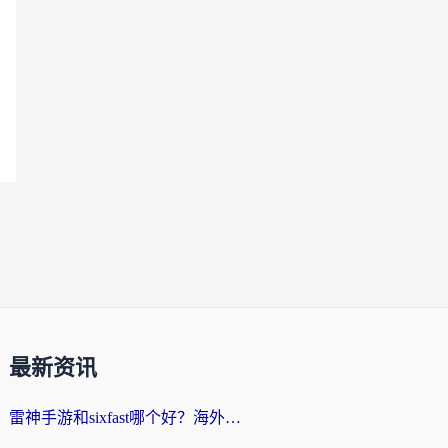
最新资讯
雷神手游和sixfast哪个好？海外党亲测3款回国加速器，教你选对不踩坑