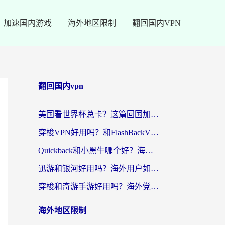
加速国内游戏
海外地区限制
翻回国内VPN
翻回国内vpn
美国看世界杯总卡？这篇回国加速器指南帮你无缝刷国内资源（附苹果手机VPN设置步骤）
穿梭VPN好用吗？和FlashBackVPN对比哪个回国效果更好？
Quickback和小黑牛哪个好？海外党亲测指南，选对回国加速器秒回国内
迅游和银河好用吗？海外用户如何选择回国加速器实现无缝访问国内资源
穿梭和奇游手游好用吗？海外党亲测3款回国加速器，附蜜蜂加速器七天试用攻略
海外地区限制