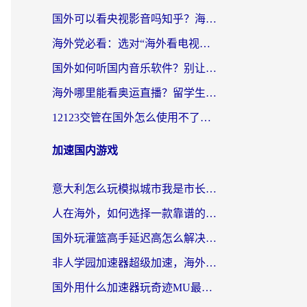
国外可以看央视影音吗知乎？海外党亲测有效的回国加速方案
海外党必看：选对“海外看电视剧软件”，再也不用愁国内剧刷不了
国外如何听国内音乐软件？别让地域限制，断了你的中文歌单
海外哪里能看奥运直播？留学生&海外华人必看的体育赛事观赛终极指南
12123交管在国外怎么使用不了？海外华人必看的无缝访问国内资源指南
加速国内游戏
意大利怎么玩模拟城市我是市长？海外党国服游戏加速终极攻略（附三国3量子特攻解决办法）
人在海外，如何选择一款靠谱的玩剑灵2加速器？
国外玩灌篮高手延迟高怎么解决？海外玩家国服游戏加速终极指南
非人学园加速器超级加速，海外玩家重返国服的通行证
国外用什么加速器玩奇迹MU最好？2026海外玩家国服游戏加速全攻略