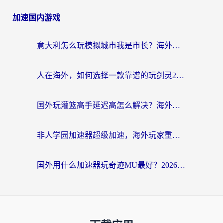
加速国内游戏
意大利怎么玩模拟城市我是市长？海外党国服游戏加速终极攻略（附三国3量子特攻解决办法）
人在海外，如何选择一款靠谱的玩剑灵2加速器？
国外玩灌篮高手延迟高怎么解决？海外玩家国服游戏加速终极指南
非人学园加速器超级加速，海外玩家重返国服的通行证
国外用什么加速器玩奇迹MU最好？2026海外玩家国服游戏加速全攻略