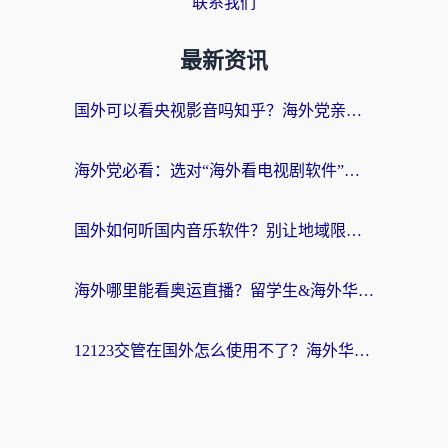
联系我们
最新资讯
国外可以看央视影音吗知乎？海外党亲测有效的回国加速方案
海外党必看：选对“海外看电视剧软件”，再也不用愁国内剧刷不了
国外如何听国内音乐软件？别让地域限制，断了你的中文歌单
海外哪里能看奥运直播？留学生&海外华人必看的体育赛事观赛终极指南
12123交管在国外怎么使用不了？海外华人必看的无缝访问国内资源指南