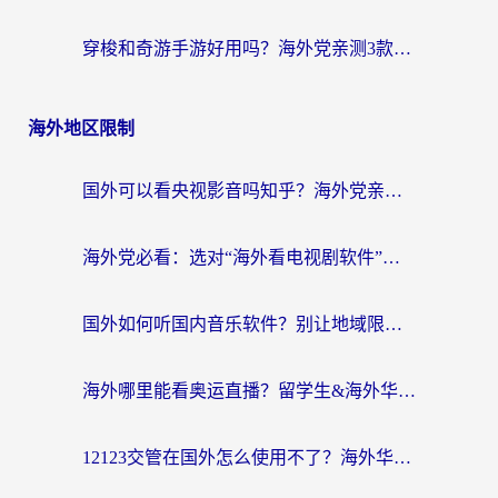
穿梭和奇游手游好用吗？海外党亲测3款回国加速器，附蜜蜂加速器七天试用攻略
海外地区限制
国外可以看央视影音吗知乎？海外党亲测有效的回国加速方案
海外党必看：选对“海外看电视剧软件”，再也不用愁国内剧刷不了
国外如何听国内音乐软件？别让地域限制，断了你的中文歌单
海外哪里能看奥运直播？留学生&海外华人必看的体育赛事观赛终极指南
12123交管在国外怎么使用不了？海外华人必看的无缝访问国内资源指南