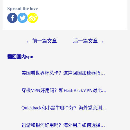
Spread the love
←
前一篇文章
后一篇文章
→
翻回国内vpn
美国看世界杯总卡？这篇回国加速器指南帮你无缝刷国内资源（附苹果手机VPN设置步骤）
穿梭VPN好用吗？和FlashBackVPN对比哪个回国效果更好？
Quickback和小黑牛哪个好？海外党亲测指南，选对回国加速器秒回国内
迅游和银河好用吗？海外用户如何选择回国加速器实现无缝访问国内资源