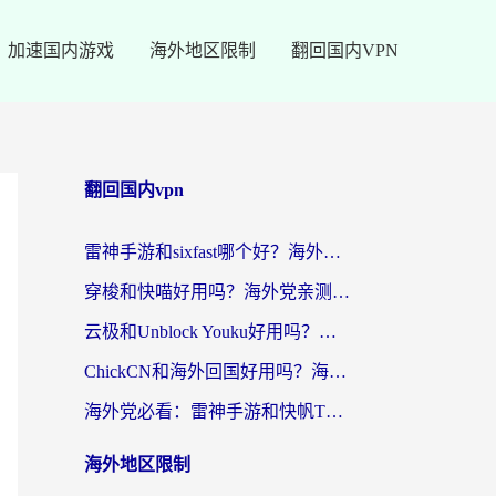
加速国内游戏
海外地区限制
翻回国内VPN
翻回国内vpn
雷神手游和sixfast哪个好？海外党亲测3款回国加速器，教你选对不踩坑
穿梭和快喵好用吗？海外党亲测：小众加速器对比+番茄加速器深度体验
云极和Unblock Youku好用吗？海外党亲测+2026回国加速器避坑指南
ChickCN和海外回国好用吗？海外党2026亲测：从手游到影音，选对加速器的3个关键
海外党必看：雷神手游和快帆TV版好用吗？3步选对回国加速器不踩坑
海外地区限制