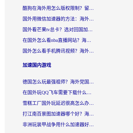
酷狗在海外用怎么版权限制？留学生亲测：3步解决听国内音乐难题
国外用微信加速器的方法：海外党无缝连接国内生活的实用指南
国外看芒果tv总卡？选对回国加速器，轻松追《浪姐》不费劲
在国外怎么看nba直播网站？海外党专属体育观赛指南，告别地区限制！
国外怎么看手机腾讯视频？海外党亲测有效的追剧加速器选择指南
加速国内游戏
德国怎么玩最强祖师？海外党国服游戏加速器选择全攻略（附宝可梦Online实测）
在国外玩QQ飞车需要下载什么加速器呢？海外党亲测有效的国服游戏加速指南
雪糕工厂国外玩延迟很高怎么办？海外玩家国服游戏加速终极攻略（附实测推荐）
打江南百景图加速器哪个好？海外党踩坑N次后，终于找到不卡的秘诀
非洲玩装甲战争用什么加速器好？海外党亲测有效的国服游戏加速方案